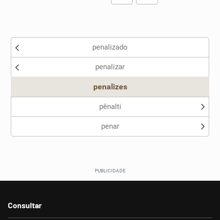
Existem sinônimos incorretos
penalizado
Nenhum dos sinônimos apresentados me ajudou
penalizar
Outro
penalizes
pênalti
penar
Consultar