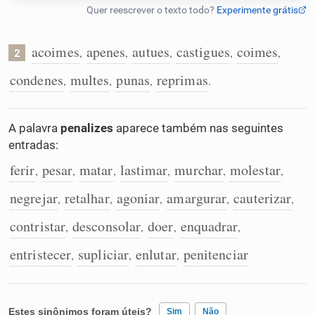
Humanizador de IA
acoimes
apenes
autues
castigues
coimes
,
,
,
,
,
2
condenes
multes
punas
reprimas
,
,
,
.
Cata-letras
A palavra
penalizes
aparece também nas seguintes
Conexões
entradas:
ferir
pesar
matar
lastimar
murchar
molestar
,
,
,
,
,
,
Caça-palavras
negrejar
retalhar
agoniar
amargurar
cauterizar
,
,
,
,
,
contristar
desconsolar
doer
enquadrar
,
,
,
,
Dicionário
entristecer
supliciar
enlutar
penitenciar
,
,
,
Sinônimos
Estes sinônimos foram úteis?
Sim
Não