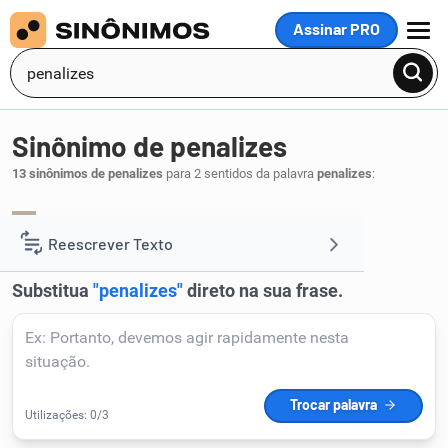
Assinar PRO
MENU
Sinônimo de penalizes
13 sinônimos de penalizes
para 2 sentidos da palavra
penalizes
:
aflijas
angusties
tortures
magoes
,
,
,
.
1
Reescrever Texto
Resumir Texto
Corrigir Texto
Detector de IA