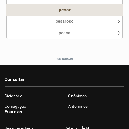
pesar
pesaroso
pesca
Consultar
Dicionário
Sinônimos
Conjugação
Antônimos
Escrever
Reescrever texto
Detector de IA