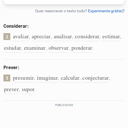
Humanizador de IA
Considerar:
avaliar
apreciar
analisar
considerar
estimar
,
,
,
,
,
2
Cata-letras
estudar
examinar
observar
ponderar
,
,
,
.
Conexões
Prever:
Caça-palavras
presumir
imaginar
calcular
conjecturar
,
,
,
,
3
prever
supor
,
.
Dicionário
Sinônimos