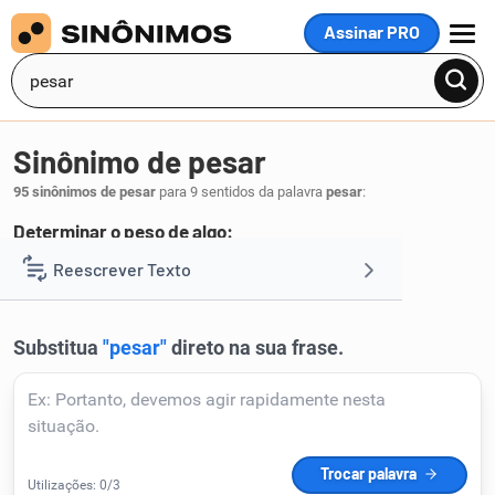
Assinar PRO
MENU
Sinônimo de pesar
95 sinônimos de pesar
para 9 sentidos da palavra
pesar
:
Determinar o peso de algo:
abalançar
romanear
sopesar
Reescrever Texto
,
,
.
1
Resumir Texto
Corrigir Texto
Detector de IA