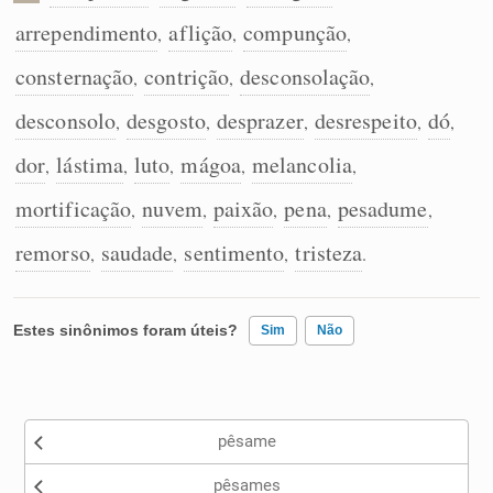
arrependimento
aflição
compunção
,
,
,
consternação
contrição
desconsolação
,
,
,
desconsolo
desgosto
desprazer
desrespeito
dó
,
,
,
,
,
dor
lástima
luto
mágoa
melancolia
,
,
,
,
,
mortificação
nuvem
paixão
pena
pesadume
,
,
,
,
,
remorso
saudade
sentimento
tristeza
,
,
,
.
Estes sinônimos foram úteis?
Sim
Não
Existem sinônimos incorretos
pêsame
Nenhum dos sinônimos apresentados me ajudou
pêsames
Outro