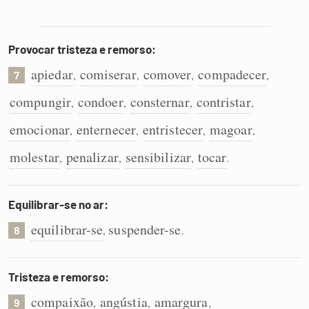
Provocar tristeza e remorso:
apiedar
comiserar
comover
compadecer
,
,
,
,
7
compungir
condoer
consternar
contristar
,
,
,
,
emocionar
enternecer
entristecer
magoar
,
,
,
,
molestar
penalizar
sensibilizar
tocar
,
,
,
.
Equilibrar-se no ar:
equilibrar-se
suspender-se
,
.
8
Tristeza e remorso:
compaixão
angústia
amargura
,
,
,
9