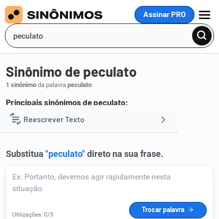
Assinar PRO
MENU
Sinônimo de peculato
1 sinônimo
da palavra
peculato
:
Principais sinônimos de peculato:
desvio
Reescrever Texto
.
1
Resumir Texto
Corrigir Texto
Detector de IA