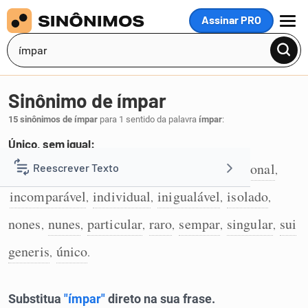
Assinar PRO
MENU
Sinônimo de ímpar
15 sinônimos de ímpar
para 1 sentido da palavra
ímpar
:
Único, sem igual:
desemparelhado
desirmanado
excepcional
Reescrever Texto
,
,
,
1
incomparável
individual
inigualável
isolado
,
,
,
,
Resumir Texto
nones
nunes
particular
raro
sempar
singular
sui
,
,
,
,
,
,
Corrigir Texto
generis
único
,
.
Detector de IA