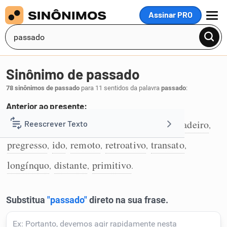
Assinar PRO
MENU
Sinônimo de passado
78 sinônimos de passado
para 11 sentidos da palavra
passado
:
Anterior ao presente:
pretérito
antigo
anterior
último
derradeiro
Reescrever Texto
,
,
,
,
,
1
pregresso
ido
remoto
retroativo
transato
,
,
,
,
,
Resumir Texto
longínquo
distante
primitivo
,
,
.
Corrigir Texto
Detector de IA