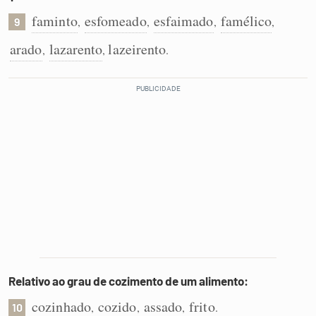
faminto
esfomeado
esfaimado
famélico
,
,
,
,
9
arado
lazarento
lazeirento
,
,
.
Relativo ao grau de cozimento de um alimento:
cozinhado
cozido
assado
frito
,
,
,
.
10