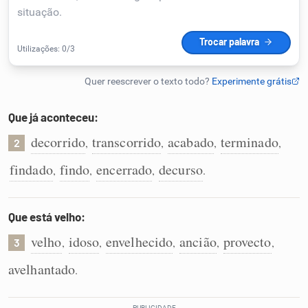
Humanizador de IA
Cata-letras
Que já aconteceu:
Conexões
decorrido
transcorrido
acabado
terminado
,
,
,
,
2
findado
findo
encerrado
decurso
,
,
,
.
Caça-palavras
Que está velho:
velho
idoso
envelhecido
ancião
provecto
,
,
,
,
,
3
Dicionário
avelhantado
.
Sinônimos