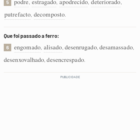
podre
estragado
apodrecido
deteriorado
,
,
,
,
5
putrefacto
decomposto
,
.
Que foi passado a ferro:
engomado
alisado
desenrugado
desamassado
,
,
,
,
6
desenxovalhado
desencrespado
,
.