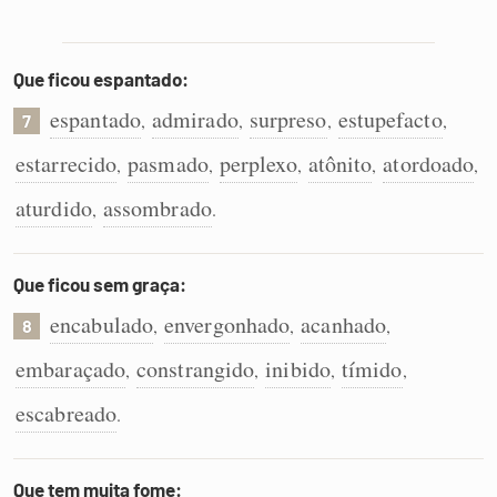
Que ficou espantado:
espantado
admirado
surpreso
estupefacto
,
,
,
,
7
estarrecido
pasmado
perplexo
atônito
atordoado
,
,
,
,
,
aturdido
assombrado
,
.
Que ficou sem graça:
encabulado
envergonhado
acanhado
,
,
,
8
embaraçado
constrangido
inibido
tímido
,
,
,
,
escabreado
.
Que tem muita fome: