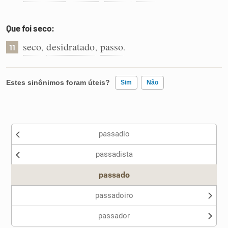
Que foi seco:
seco
desidratado
passo
,
,
.
11
Estes sinônimos foram úteis?
Sim
Não
Existem sinônimos incorretos
passadio
Nenhum dos sinônimos apresentados me ajudou
passadista
Outro
passado
passadoiro
passador