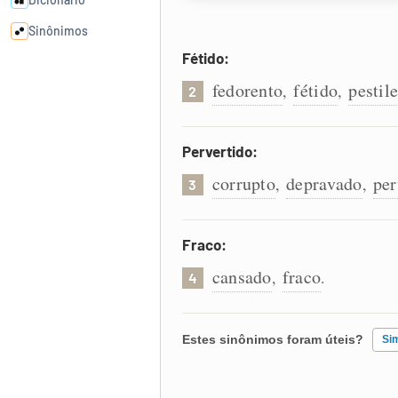
Sinônimos
Fétido:
Cata-letras
fedorento
fétido
pestil
,
,
2
Conexões
Pervertido:
corrupto
depravado
per
,
,
Caça-palavras
3
Fraco:
cansado
fraco
,
.
4
Dicionário
Sinônimos
Estes sinônimos foram úteis?
Si
Existem sinônimos incorretos