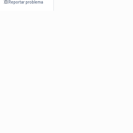
Reportar problema
Consultar
Escrev
Dicionário
Reescre
Sinônimos
Parafra
Conjugação
Corrigir
Antônimos
Resumir
O
Dicionário Online de Sinônimos
é parte do
Dicio.com.br
e
conta com mais de 30 mil sinônimos de palavras e de expressões
em português do Brasil.