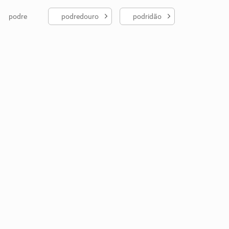
podre
podredouro
podridão
ados me ajudou