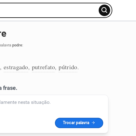
re
palavra
podre
:
estragado
putrefato
pútrido
,
,
,
.