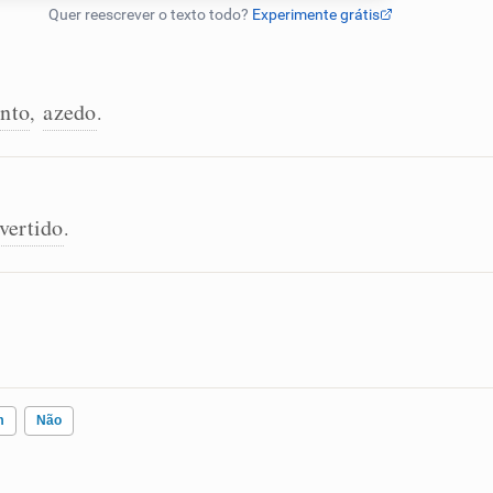
ento
azedo
,
.
vertido
.
m
Não