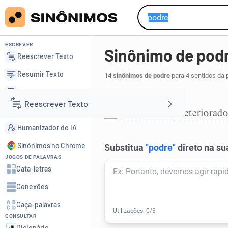
ESCREVER
Sinônimo de pod
Reescrever Texto
Resumir Texto
14 sinônimos de podre
para 4 sentidos da 
Corrigir Texto
Pútrido:
Reescrever Texto
Detector de IA
decomposto
deteriorado
,
1
Humanizador de IA
Resumir Texto
Sinônimos no Chrome
JOGOS DE PALAVRAS
Corrigir Texto
Cata-letras
Conexões
Detector de IA
Caça-palavras
CONSULTAR
Humanizador de IA
Dicionário