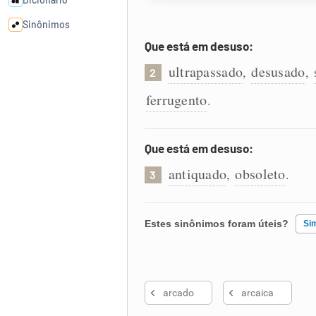
Sinônimos
Que está em desuso:
Cata-letras
ultrapassado
desusado
,
,
2
ferrugento
.
Conexões
Caça-palavras
Que está em desuso:
antiquado
obsoleto
,
.
3
Dicionário
Estes sinônimos foram úteis?
Si
Sinônimos
Existem sinônimos incorretos
arcado
arcaica
Nenhum dos sinônimos apresent