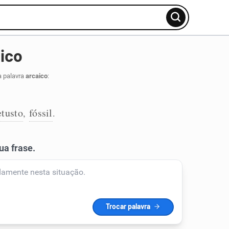
ico
a palavra
arcaico
:
etusto
fóssil
,
.