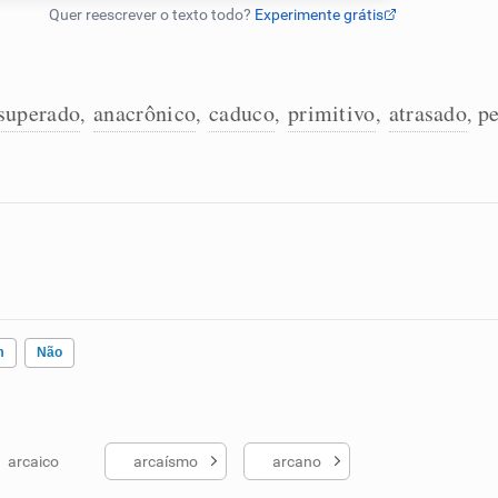
superado
anacrônico
caduco
primitivo
atrasado
p
,
,
,
,
,
m
Não
arcaico
arcaísmo
arcano
ados me ajudou