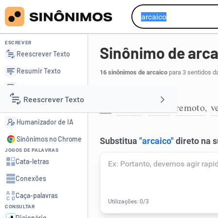
ESCREVER
Sinônimo de arca
Reescrever Texto
Resumir Texto
16 sinônimos de arcaico
para 3 sentidos d
Corrigir Texto
Que é antigo:
Reescrever Texto
Detector de IA
antigo
velho
remoto
v
,
,
,
1
Humanizador de IA
Resumir Texto
Sinônimos no Chrome
JOGOS DE PALAVRAS
Corrigir Texto
Cata-letras
Conexões
Detector de IA
Caça-palavras
CONSULTAR
Humanizador de IA
Dicionário