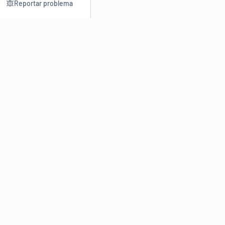
Reportar problema
Consultar
Escrev
Dicionário
Reescre
Sinônimos
Parafra
Conjugação
Corrigir
Antônimos
Resumir
O
Dicionário Online de Sinônimos
é parte do
Dicio.com.br
e
conta com mais de 30 mil sinônimos de palavras e de expressões
em português do Brasil.