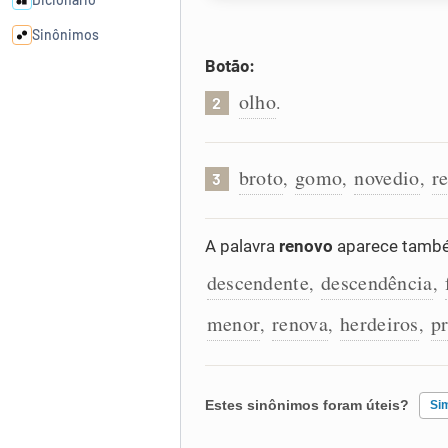
Sinônimos
Botão:
Cata-letras
olho
.
2
Conexões
broto
gomo
novedio
r
,
,
,
3
Caça-palavras
A palavra
renovo
aparece també
descendente
descendência
,
,
Dicionário
menor
renova
herdeiros
p
,
,
,
Sinônimos
Estes sinônimos foram úteis?
Si