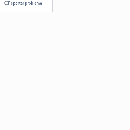
Reportar problema
Consultar
Escrev
Dicionário
Reescre
Sinônimos
Parafra
Conjugação
Corrigir
Antônimos
Resumir
O
Dicionário Online de Sinônimos
é parte do
Dicio.com.br
e
conta com mais de 30 mil sinônimos de palavras e de expressões
em português do Brasil.