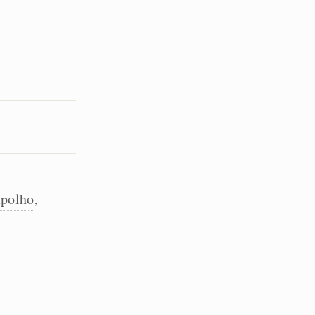
polho
,