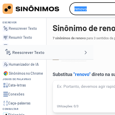
ESCREVER
Sinônimo de ren
Reescrever Texto
Resumir Texto
7 sinônimos de renovo
para 3 sentidos da 
Corrigir Texto
Botânica:
Reescrever Texto
Detector de IA
lançamento
.
1
Humanizador de IA
Resumir Texto
Sinônimos no Chrome
JOGOS DE PALAVRAS
Corrigir Texto
Cata-letras
Conexões
Detector de IA
Caça-palavras
CONSULTAR
Humanizador de IA
Dicionário