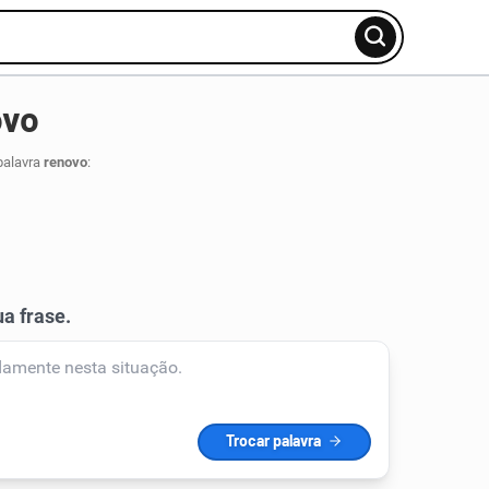
ovo
palavra
renovo
: