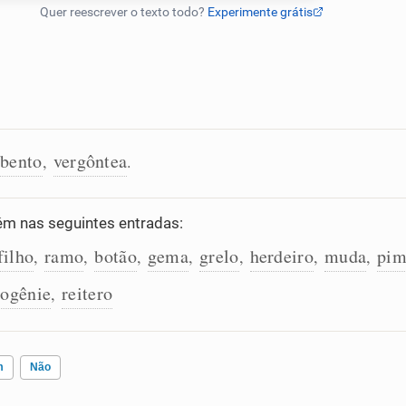
ebento
vergôntea
,
.
m nas seguintes entradas:
filho
ramo
botão
gema
grelo
herdeiro
muda
pim
,
,
,
,
,
,
,
rogênie
reitero
,
m
Não