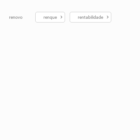
renovo
renque
rentabilidade
ados me ajudou