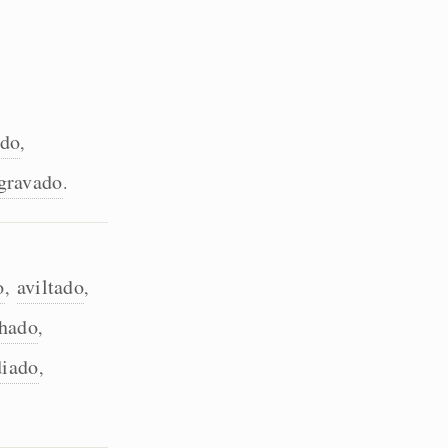
ado
,
gravado
.
o
aviltado
,
,
hado
,
diado
,