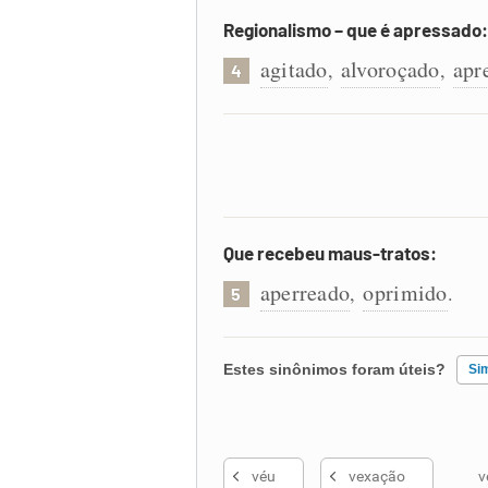
Regionalismo – que é apressado:
agitado
alvoroçado
apr
,
,
4
Que recebeu maus-tratos:
aperreado
oprimido
,
.
5
Estes sinônimos foram úteis?
Si
Existem sinônimos incorretos
véu
vexação
v
Nenhum dos sinônimos apresent