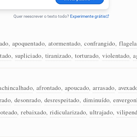
ado
apoquentado
atormentado
confrangido
flagel
,
,
,
,
tado
supliciado
tiranizado
torturado
violentado
a
,
,
,
,
,
achincalhado
afrontado
apoucado
arrasado
avexad
,
,
,
,
trado
desonrado
desrespeitado
diminuído
envergon
,
,
,
,
soteado
rebaixado
ridicularizado
ultrajado
vilipen
,
,
,
,