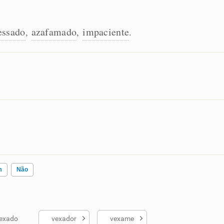
essado
azafamado
impaciente
,
,
.
m
Não
exado
vexador
vexame
ados me ajudou