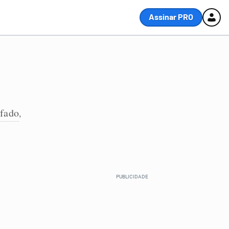
Assinar PRO
ifado
,