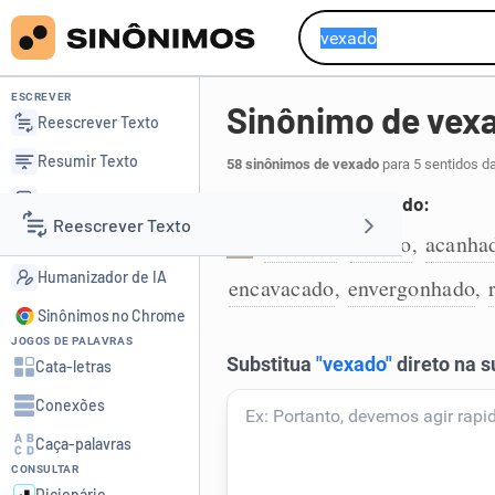
ESCREVER
Sinônimo de vex
Reescrever Texto
Resumir Texto
58 sinônimos de vexado
para 5 sentidos d
Corrigir Texto
Que ficou envergonhado:
Reescrever Texto
Detector de IA
confuso
tímido
acanha
,
,
1
Humanizador de IA
encavacado
envergonhado
,
,
Resumir Texto
Sinônimos no Chrome
JOGOS DE PALAVRAS
Corrigir Texto
Cata-letras
Conexões
Detector de IA
Caça-palavras
CONSULTAR
Humanizador de IA
Dicionário