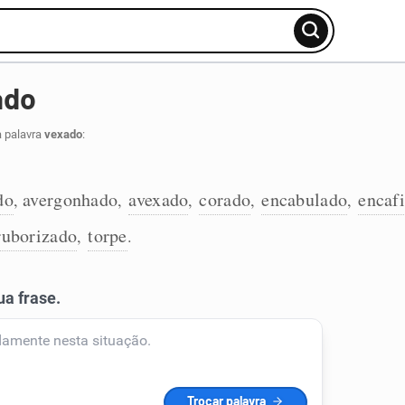
ado
a palavra
vexado
:
do
avergonhado
avexado
corado
encabulado
encaf
,
,
,
,
,
ruborizado
torpe
,
.