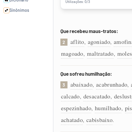
Sinônimos
Cata-letras
Que recebeu maus-tratos:
aflito
agoniado
amofin
,
,
2
Conexões
magoado
maltratado
moles
,
,
Caça-palavras
Que sofreu humilhação:
abaixado
acabrunhado
,
,
3
Dicionário
calcado
desacatado
deslus
,
,
espezinhado
humilhado
pi
,
,
Sinônimos
achatado
cabisbaixo
,
.