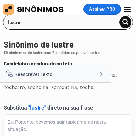
Assinar PRO
MENU
Sinônimo de lustre
59 sinônimos de lustre
para 7 sentidos da palavra
lustre
:
Candelabro pendurado no teto:
candelabro
lampadário
castiçal
lucerna
Reescrever Texto
,
,
,
,
1
tocheiro
tocheira
serpentina
tocha
,
,
,
.
Resumir Texto
Corrigir Texto
Detector de IA