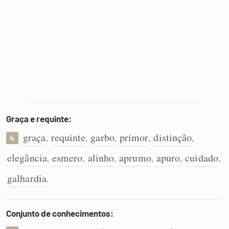
Graça e requinte:
graça
requinte
garbo
primor
distinção
,
,
,
,
,
4
elegância
esmero
alinho
aprumo
apuro
cuidado
,
,
,
,
,
,
galhardia
.
Conjunto de conhecimentos: