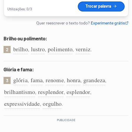
Humanizador de IA
Brilho ou polimento:
Cata-letras
brilho
lustro
polimento
verniz
,
,
,
.
2
Conexões
Glória e fama:
Caça-palavras
glória
fama
renome
honra
grandeza
,
,
,
,
,
3
brilhantismo
resplendor
esplendor
,
,
,
expressividade
orgulho
,
.
Dicionário
Sinônimos