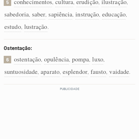
conhecimentos
cultura
erudição
ilustração
,
,
,
,
5
sabedoria
saber
sapiência
instrução
educação
,
,
,
,
,
estudo
lustração
,
.
Ostentação:
ostentação
opulência
pompa
luxo
,
,
,
,
6
suntuosidade
aparato
esplendor
fausto
vaidade
,
,
,
,
.