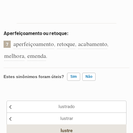
Aperfeiçoamento ou retoque:
aperfeiçoamento
retoque
acabamento
,
,
,
7
melhora
emenda
,
.
Estes sinônimos foram úteis?
Sim
Não
Existem sinônimos incorretos
lustrado
Nenhum dos sinônimos apresentados me ajudou
lustrar
Outro
lustre