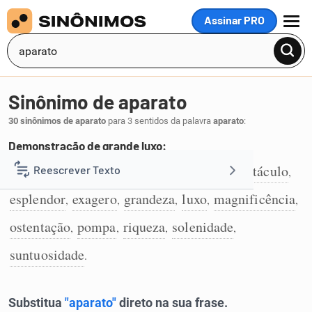
Assinar PRO
MENU
Sinônimo de aparato
30 sinônimos de aparato
para 3 sentidos da palavra
aparato
:
Demonstração de grande luxo:
espavento
alarde
fausto
alardo
espectáculo
Reescrever Texto
,
,
,
,
,
1
esplendor
exagero
grandeza
luxo
magnificência
,
,
,
,
,
Resumir Texto
ostentação
pompa
riqueza
solenidade
,
,
,
,
Corrigir Texto
suntuosidade
.
Detector de IA