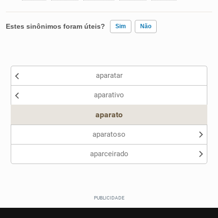
Estes sinônimos foram úteis?
Sim
Não
Existem sinônimos incorretos
aparatar
Nenhum dos sinônimos apresentados me ajudou
aparativo
Outro
aparato
aparatoso
aparceirado