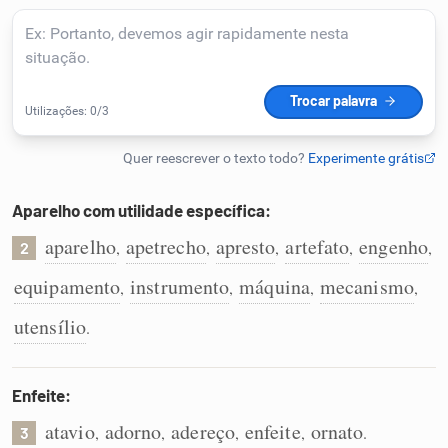
Humanizador de IA
Cata-letras
Conexões
Aparelho com utilidade específica:
aparelho
apetrecho
apresto
artefato
engenho
,
,
,
,
,
Caça-palavras
2
equipamento
instrumento
máquina
mecanismo
,
,
,
,
utensílio
.
Dicionário
Enfeite:
Sinônimos
atavio
adorno
adereço
enfeite
ornato
,
,
,
,
.
3