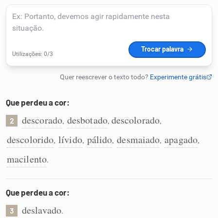
Humanizador de IA
Cata-letras
Conexões
Que perdeu a cor:
descorado
desbotado
descolorado
,
,
,
Caça-palavras
2
descolorido
lívido
pálido
desmaiado
apagado
,
,
,
,
,
macilento
.
Dicionário
Que perdeu a cor:
Sinônimos
deslavado
.
3