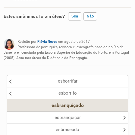
Estes sinônimos foram úteis?
Sim
Não
Existem sinônimos incorretos
Revisão por
Flávia Neves
em agosto de 2017
Nenhum dos sinônimos apresentados me ajudou
Professora de português, revisora e lexicógrafa nascida no Rio de
Janeiro e licenciada pela Escola Superior de Educação do Porto, em Portugal
(2005). Atua nas áreas da Didática e da Pedagogia.
Outro
esborrifar
esborrifo
esbranquiçado
esbranquiçar
esbraseado