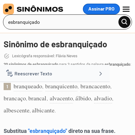
Assinar PRO
MENU
Sinônimo de esbranquiçado
Lexicógrafa responsável: Flávia Neves
20 sinônimos de esbranquiçado
para 3 sentidos da palavra
esbranquiçado
:
Reescrever Texto
Quase branco:
branqueado
branquicento
brancacento
,
,
,
1
Resumir Texto
brancaço
brancal
alvacento
álbido
alvadio
,
,
,
,
,
Corrigir Texto
albescente
albicante
,
.
Detector de IA