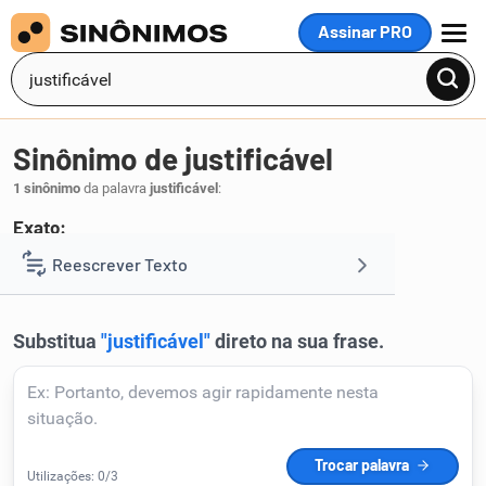
Assinar PRO
MENU
Sinônimo de justificável
1 sinônimo
da palavra
justificável
:
Exato:
próprio
Reescrever Texto
.
1
Resumir Texto
Corrigir Texto
Detector de IA