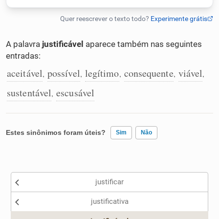
Humanizador de IA
A palavra
justificável
aparece também nas seguintes
entradas:
Cata-letras
aceitável
possível
legítimo
consequente
viável
,
,
,
,
,
sustentável
escusável
,
Conexões
Caça-palavras
Estes sinônimos foram úteis?
Sim
Não
Existem sinônimos incorretos
Dicionário
justificar
Nenhum dos sinônimos apresentados me ajudou
justificativa
Sinônimos
Outro