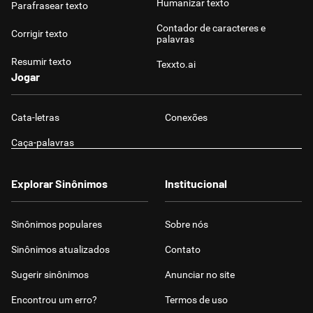
Humanizar texto
Parafrasear texto
Contador de caracteres e
Corrigir texto
palavras
Resumir texto
Texxto.ai
Jogar
Cata-letras
Conexões
Caça-palavras
Explorar Sinônimos
Institucional
Sinônimos populares
Sobre nós
Sinônimos atualizados
Contato
Sugerir sinônimos
Anunciar no site
Encontrou um erro?
Termos de uso