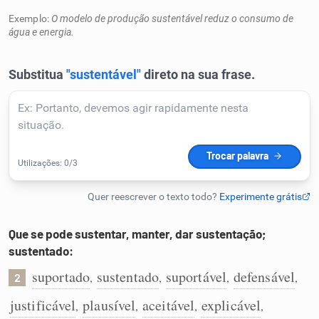
Humanizador de IA
Exemplo:
O modelo de produção sustentável reduz o consumo de
água e energia.
Cata-letras
Conexões
Caça-palavras
Que se pode sustentar, manter, dar sustentação;
sustentado:
Dicionário
suportado
sustentado
suportável
defensável
,
,
,
,
2
Sinônimos
justificável
plausível
aceitável
explicável
,
,
,
,