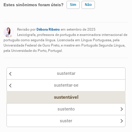
Estes sinônimos foram úteis?
Sim
Não
Existem sinônimos incorretos
Revisão por
Débora Ribeiro
em setembro de 2025
Nenhum dos sinônimos apresentados me ajudou
Lexicógrafa, professora de português e examinadora internacional de
português como segunda língua. Licenciada em Língua Portuguesa, pela
Universidade Federal de Ouro Preto, e mestre em Português Segunda Língua,
Outro
pela Universidade do Porto, Portugal.
sustentar
sustentar-se
sustentável
sustento
suster