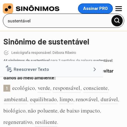
Assinar PRO
MENU
Sinônimo de sustentável
Lexicógrafa responsável: Débora Ribeiro
44 sinônimos de sustentável
para 3 sentidos da palavra
sustentável
:
Reescrever Texto
Desenvolvido com consciência ambiental para evitar
danos ao meio ambiente:
Resumir Texto
ecológico
verde
responsável
consciente
,
,
,
,
1
ambiental
equilibrado
limpo
renovável
durável
,
,
,
,
,
Corrigir Texto
biológico
não poluente
de baixo impacto
,
,
,
Detector de IA
regenerativo
resiliente
,
.