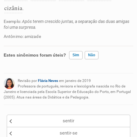
cizânia
.
Exemplo:
Após terem crescido juntas, a separação das duas amigas
foi uma surpresa.
Antônimo: amizade
Estes sinônimos foram úteis?
Sim
Não
Existem sinônimos incorretos
Revisão por
Flávia Neves
em janeiro de 2019
Nenhum dos sinônimos apresentados me ajudou
Professora de português, revisora e lexicógrafa nascida no Rio de
Janeiro e licenciada pela Escola Superior de Educação do Porto, em Portugal
(2005). Atua nas áreas da Didática e da Pedagogia.
Outro
sentir
sentir-se