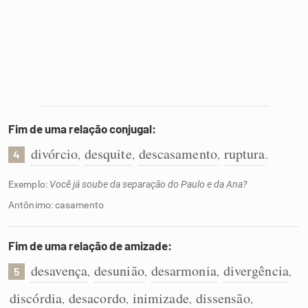
Fim de uma relação conjugal:
divórcio
desquite
descasamento
ruptura
,
,
,
.
4
Exemplo:
Você já soube da separação do Paulo e da Ana?
Antônimo: casamento
Fim de uma relação de amizade:
desavença
desunião
desarmonia
divergência
,
,
,
,
5
discórdia
desacordo
inimizade
dissensão
,
,
,
,