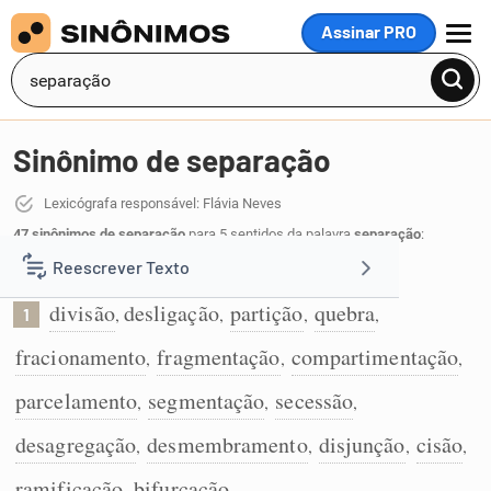
Assinar PRO
MENU
Sinônimo de separação
Lexicógrafa responsável: Flávia Neves
47 sinônimos de separação
para 5 sentidos da palavra
separação
:
Reescrever Texto
Ato de se separar:
divisão
desligação
partição
quebra
,
,
,
,
1
Resumir Texto
fracionamento
fragmentação
compartimentação
,
,
,
Corrigir Texto
parcelamento
segmentação
secessão
,
,
,
desagregação
desmembramento
disjunção
cisão
,
,
,
,
Detector de IA
ramificação
bifurcação
,
.