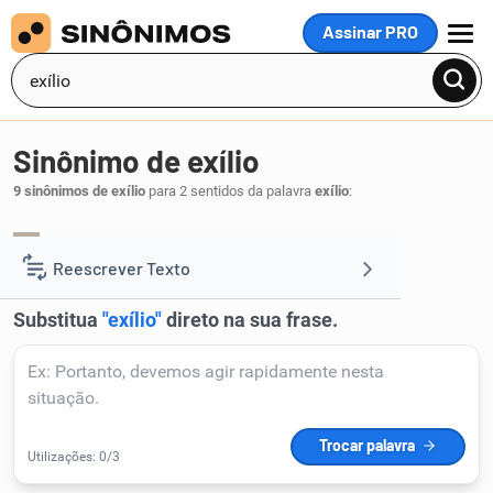
Assinar PRO
MENU
Sinônimo de exílio
9 sinônimos de exílio
para 2 sentidos da palavra
exílio
:
retiro
solidão
ermo
,
,
.
1
Reescrever Texto
Resumir Texto
Corrigir Texto
Detector de IA