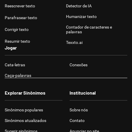
Reescrever texto
Detector de IA
Humanizar texto
Parafrasear texto
Contador de caracteres e
Corrigir texto
palavras
Resumir texto
Texxto.ai
Jogar
Cata-letras
Conexões
Caça-palavras
Explorar Sinônimos
Institucional
Sinônimos populares
Sobre nós
Sinônimos atualizados
Contato
Sugerir sinônimos
Anunciar no site