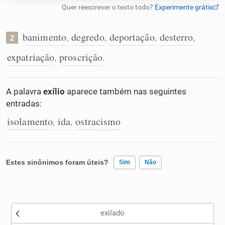
Humanizador de IA
banimento
degredo
deportação
desterro
,
,
,
,
2
expatriação
proscrição
,
.
Cata-letras
A palavra
exílio
aparece também nas seguintes
Conexões
entradas:
isolamento
ida
ostracismo
,
,
Caça-palavras
Estes sinônimos foram úteis?
Sim
Não
Dicionário
Existem sinônimos incorretos
Sinônimos
exilado
Nenhum dos sinônimos apresentados me ajudou