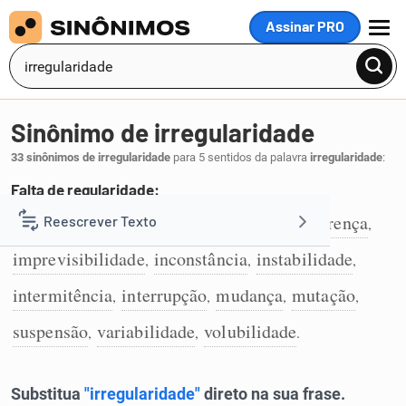
Assinar PRO
MENU
Sinônimo de irregularidade
33 sinônimos de irregularidade
para 5 sentidos da palavra
irregularidade
:
Falta de regularidade:
alteração
descontinuação
desvio
diferença
Reescrever Texto
,
,
,
,
1
imprevisibilidade
inconstância
instabilidade
,
,
,
Resumir Texto
intermitência
interrupção
mudança
mutação
,
,
,
,
Corrigir Texto
suspensão
variabilidade
volubilidade
,
,
.
Detector de IA