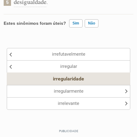
desigualdade
.
5
Estes sinônimos foram úteis?
Sim
Não
Existem sinônimos incorretos
irrefutavelmente
Nenhum dos sinônimos apresentados me ajudou
irregular
Outro
irregularidade
irregularmente
irrelevante