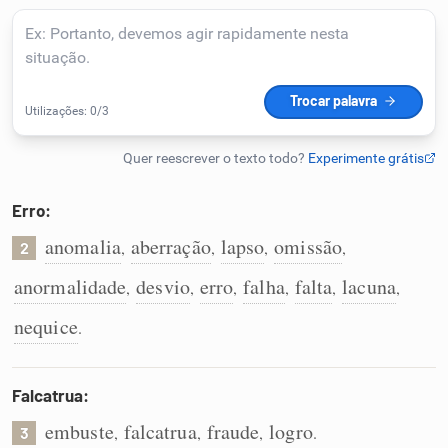
Humanizador de IA
Cata-letras
Conexões
Erro:
anomalia
aberração
lapso
omissão
,
,
,
,
Caça-palavras
2
anormalidade
desvio
erro
falha
falta
lacuna
,
,
,
,
,
,
nequice
.
Dicionário
Falcatrua:
Sinônimos
embuste
falcatrua
fraude
logro
,
,
,
.
3