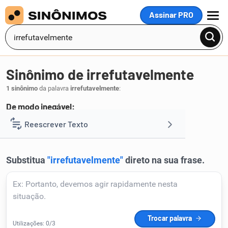
Assinar PRO
MENU
Sinônimo de irrefutavelmente
1 sinônimo
da palavra
irrefutavelmente
:
De modo inegável:
obviamente
Reescrever Texto
.
1
Resumir Texto
Corrigir Texto
Detector de IA