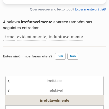
Humanizador de IA
A palavra
irrefutavelmente
aparece também nas
seguintes entradas:
Cata-letras
firme
evidentemente
indubitavelmente
,
,
Conexões
Estes sinônimos foram úteis?
Sim
Não
Caça-palavras
Existem sinônimos incorretos
irrefutado
Nenhum dos sinônimos apresentados me ajudou
Dicionário
irrefutável
Outro
irrefutavelmente
Sinônimos