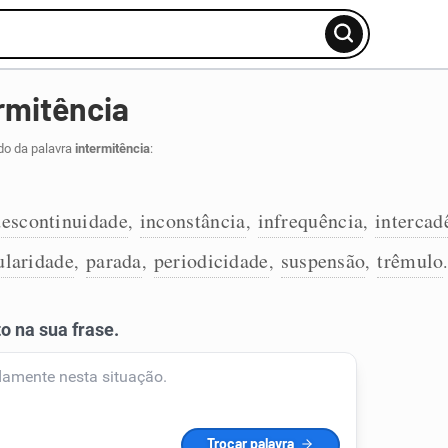
rmitência
do da palavra
intermitência
:
descontinuidade
inconstância
infrequência
intercad
,
,
,
ularidade
parada
periodicidade
suspensão
trêmulo
,
,
,
,