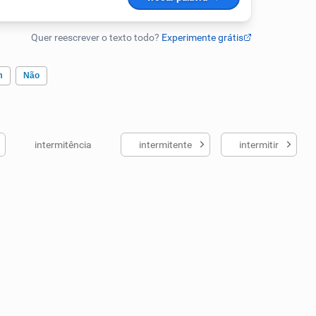
m
Não
intermitência
intermitente
intermitir
ados me ajudou