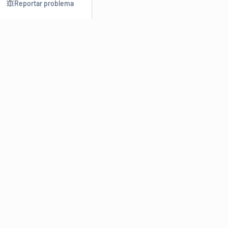
Reportar problema
Consultar
Escrev
Dicionário
Reescre
Sinônimos
Parafra
Conjugação
Corrigir
Antônimos
Resumir
O
Dicionário Online de Sinônimos
é parte do
Dicio.com.br
e
conta com mais de 30 mil sinônimos de palavras e de expressões
em português do Brasil.