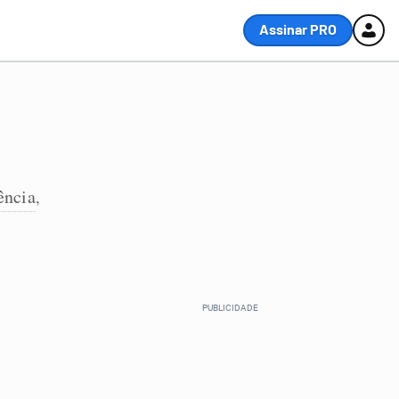
Assinar PRO
ência
,
.