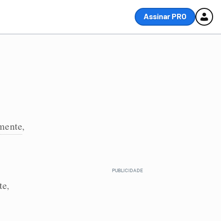
Assinar PRO
lmente
,
te
,