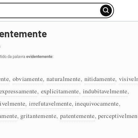
dentemente
s
tido da palavra
evidentemente
:
ente
obviamente
naturalmente
nitidamente
visive
,
,
,
,
expressamente
explicitamente
indubitavelmente
,
,
,
tivelmente
irrefutavelmente
inequivocamente
,
,
,
vamente
gritantemente
patentemente
perceptivelmen
,
,
,