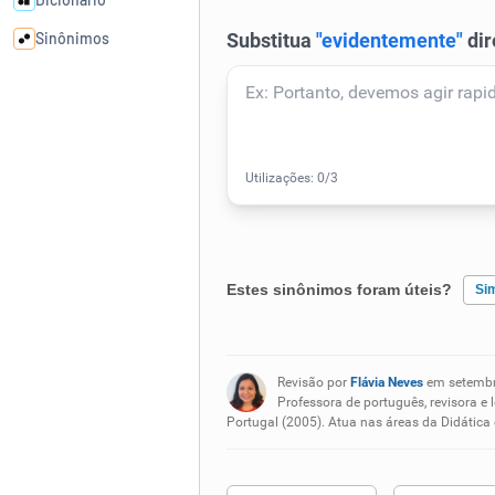
Sinônimos
Cata-letras
Conexões
Caça-palavras
Estes sinônimos foram úteis?
Si
Dicionário
Existem sinônimos incorretos
Revisão por
Flávia Neves
em setembr
Nenhum dos sinônimos apresent
Professora de português, revisora e 
Sinônimos
Portugal (2005). Atua nas áreas da Didática
Outro