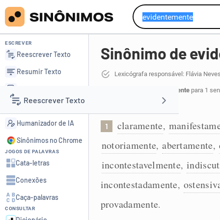
ESCREVER
Sinônimo de evi
Reescrever Texto
Resumir Texto
Lexicógrafa responsável: Flávia Neve
Corrigir Texto
21 sinônimos de evidentemente
para 1 sen
Reescrever Texto
Detector de IA
De modo evidente:
Humanizador de IA
claramente
manifestam
,
1
Resumir Texto
Sinônimos no Chrome
notoriamente
abertamente
,
,
JOGOS DE PALAVRAS
Corrigir Texto
incontestavelmente
indiscu
Cata-letras
,
Conexões
incontestadamente
ostensi
,
Detector de IA
Caça-palavras
provadamente
.
CONSULTAR
Humanizador de IA
Dicionário