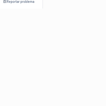
Reportar problema
Consultar
Escrev
Dicionário
Reescre
Sinônimos
Parafra
Conjugação
Corrigir
Antônimos
Resumir
O
Dicionário Online de Sinônimos
é parte do
Dicio.com.br
e
conta com mais de 30 mil sinônimos de palavras e de expressões
em português do Brasil.