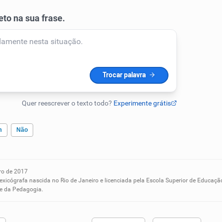
m
Não
o de 2017
ados me ajudou
lexicógrafa nascida no Rio de Janeiro e licenciada pela Escola Superior de Educaçã
 e da Pedagogia.