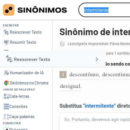
ESCREVER
Sinônimo de inte
Reescrever Texto
Resumir Texto
Lexicógrafa responsável: Flávia Neve
Corrigir Texto
8 sinônimos de intermitente
para 1 sentido
Reescrever Texto
Detector de IA
Que tem intervalos, não sendo co
Humanizador de IA
descontínuo
descontinu
,
1
Resumir Texto
Sinônimos no Chrome
desigual
.
JOGOS DE PALAVRAS
Corrigir Texto
Cata-letras
Conexões
Detector de IA
Caça-palavras
CONSULTAR
Humanizador de IA
Dicionário