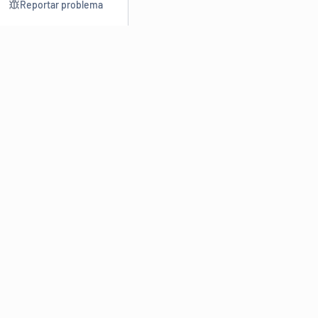
Reportar problema
Consultar
Escrev
Dicionário
Reescre
Sinônimos
Parafra
Conjugação
Corrigir
Antônimos
Resumir
O
Dicionário Online de Sinônimos
é parte do
Dicio.com.br
e
conta com mais de 30 mil sinônimos de palavras e de expressões
em português do Brasil.