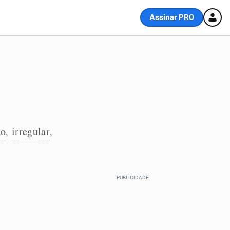
Assinar PRO
to
irregular
,
,