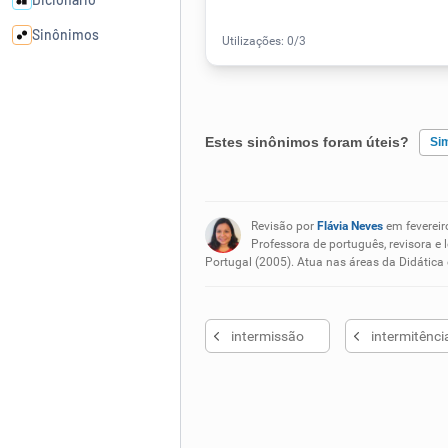
Sinônimos
Cata-letras
Estes sinônimos foram úteis?
Si
Conexões
Existem sinônimos incorretos
Caça-palavras
Revisão por
Flávia Neves
em fevereir
Nenhum dos sinônimos apresent
Professora de português, revisora e 
Portugal (2005). Atua nas áreas da Didática
Outro
Dicionário
intermissão
intermitênci
Sinônimos