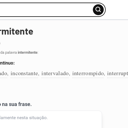
rmitente
s
 da palavra
intermitente
:
ntínuo:
ado
inconstante
intervalado
interrompido
interrup
,
,
,
,