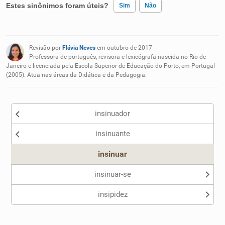
Estes sinônimos foram úteis?
Sim
Não
Existem sinônimos incorretos
Revisão por
Flávia Neves
em outubro de 2017
Nenhum dos sinônimos apresentados me ajudou
Professora de português, revisora e lexicógrafa nascida no Rio de
Janeiro e licenciada pela Escola Superior de Educação do Porto, em Portugal
(2005). Atua nas áreas da Didática e da Pedagogia.
Outro
insinuador
insinuante
insinuar
insinuar-se
insipidez