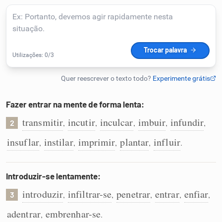
Humanizador de IA
Cata-letras
Conexões
Fazer entrar na mente de forma lenta:
transmitir
incutir
inculcar
imbuir
infundir
,
,
,
,
,
Caça-palavras
2
insuflar
instilar
imprimir
plantar
influir
,
,
,
,
.
Introduzir-se lentamente:
Dicionário
introduzir
infiltrar-se
penetrar
entrar
enfiar
,
,
,
,
,
3
Sinônimos
adentrar
embrenhar-se
,
.