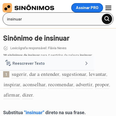
Assinar PRO
MENU
Sinônimo de insinuar
Lexicógrafa responsável: Flávia Neves
38 sinônimos de insinuar
para 4 sentidos da palavra
insinuar
:
Reescrever Texto
Sugerir de forma indireta:
sugerir
dar a entender
sugestionar
levantar
,
,
,
,
1
Resumir Texto
inspirar
aconselhar
recomendar
advertir
propor
,
,
,
,
,
Corrigir Texto
afirmar
dizer
,
.
Detector de IA