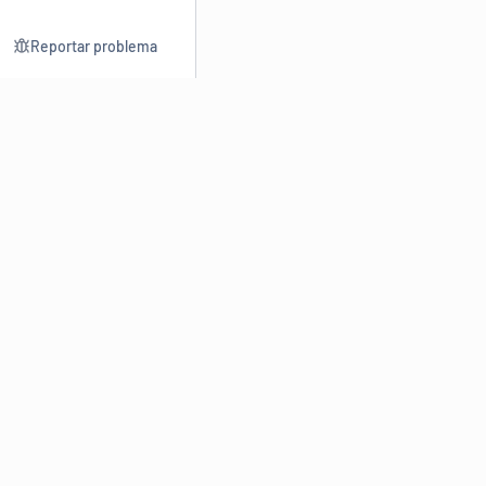
Reportar problema
Consultar
Escrev
Dicionário
Reescre
Sinônimos
Parafra
Conjugação
Corrigir
Antônimos
Resumir
O
Dicionário Online de Sinônimos
é parte do
Dicio.com.br
e