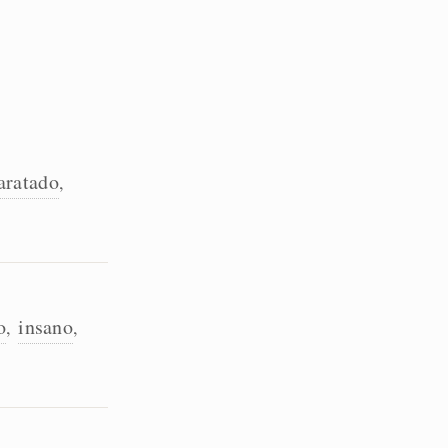
aratado
,
o
insano
,
,