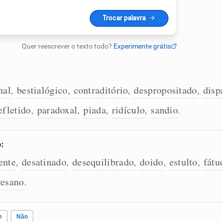
nal
bestialógico
contraditório
despropositado
disp
,
,
,
,
efletido
paradoxal
piada
ridículo
sandio
,
,
,
,
.
o:
ente
desatinado
desequilibrado
doido
estulto
fátu
,
,
,
,
,
vesano
.
m
Não