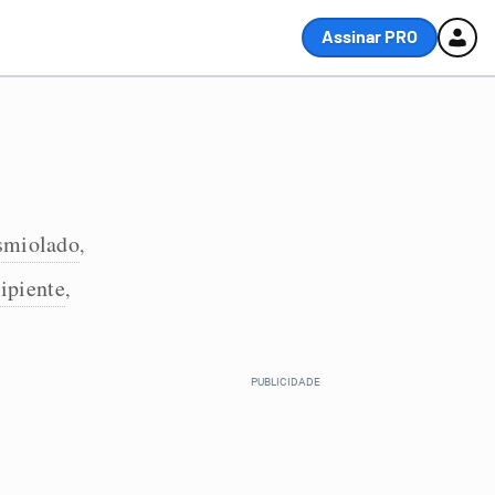
Assinar PRO
smiolado
,
sipiente
,