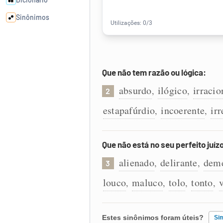
Sinônimos
Cata-letras
Que não tem razão ou lógica:
Conexões
absurdo
ilógico
irracio
,
,
2
Caça-palavras
estapafúrdio
incoerente
irr
,
,
Que não está no seu perfeito juíz
Dicionário
alienado
delirante
dem
,
,
3
louco
maluco
tolo
tonto
,
,
,
,
Sinônimos
Estes sinônimos foram úteis?
Si