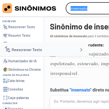
ESCREVER
Sinônimo de ins
Reescrever Texto
Resumir Texto
43 sinônimos de insensato
para 3 sentidos
Corrigir Texto
Que não é sensato e prudente:
Reescrever Texto
Detector de IA
imprudente
desajuizado
,
1
Humanizador de IA
espeloteado
estouvado
imp
,
,
Resumir Texto
Sinônimos no Chrome
irresponsável
.
JOGOS DE PALAVRAS
Corrigir Texto
Cata-letras
Conexões
Detector de IA
Caça-palavras
CONSULTAR
Humanizador de IA
Dicionário