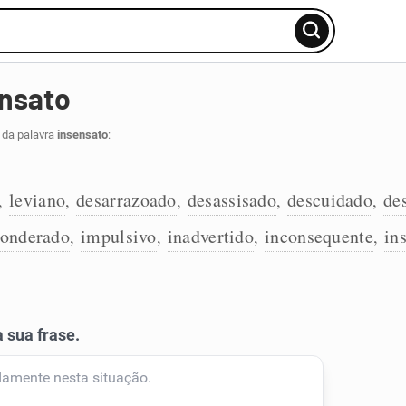
ensato
 da palavra
insensato
:
leviano
desarrazoado
desassisado
descuidado
de
,
,
,
,
,
onderado
impulsivo
inadvertido
inconsequente
in
,
,
,
,