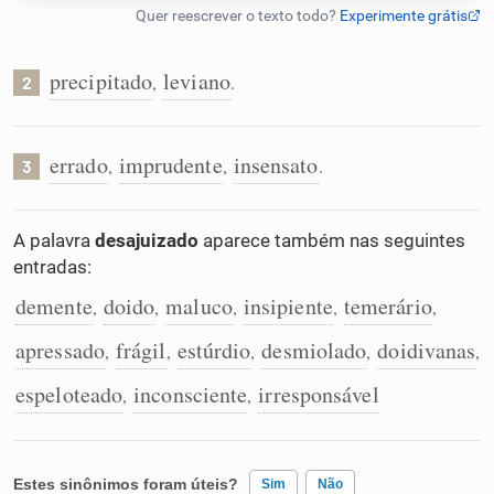
Humanizador de IA
precipitado
leviano
,
.
2
Cata-letras
errado
imprudente
insensato
,
,
.
3
Conexões
A palavra
desajuizado
aparece também nas seguintes
entradas:
Caça-palavras
demente
doido
maluco
insipiente
temerário
,
,
,
,
,
apressado
frágil
estúrdio
desmiolado
doidivanas
,
,
,
,
,
espeloteado
inconsciente
irresponsável
Dicionário
,
,
Sinônimos
Estes sinônimos foram úteis?
Sim
Não