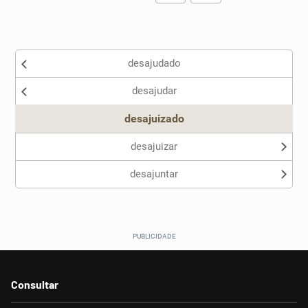
Existem sinônimos incorretos
desajudado
Nenhum dos sinônimos apresentados me ajudou
desajudar
Outro
desajuizado
desajuizar
desajuntar
Consultar