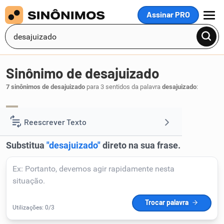
Assinar PRO
MENU
Sinônimo de desajuizado
7 sinônimos de desajuizado
para 3 sentidos da palavra
desajuizado
:
louco
insano
,
.
1
Reescrever Texto
Resumir Texto
Corrigir Texto
Detector de IA