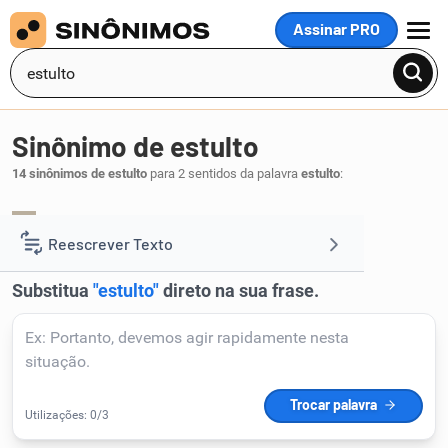
Assinar PRO
MENU
Sinônimo de estulto
14 sinônimos de estulto
para 2 sentidos da palavra
estulto
:
insensato
ignorante
,
.
1
Reescrever Texto
Resumir Texto
Corrigir Texto
Detector de IA