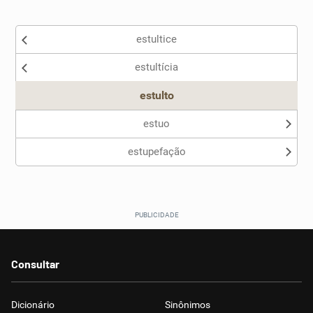
Existem sinônimos incorretos
estultice
Nenhum dos sinônimos apresentados me ajudou
estultícia
Outro
estulto
estuo
estupefação
Consultar
Dicionário
Sinônimos