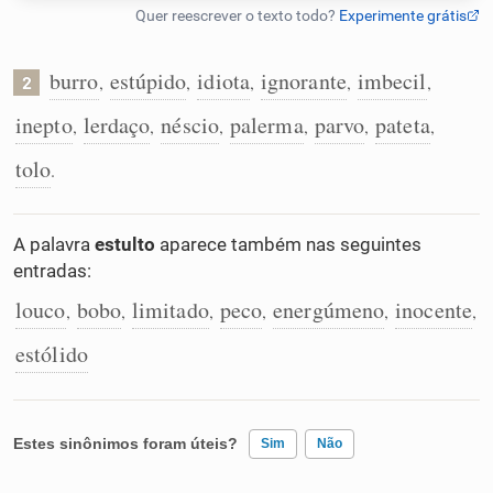
Humanizador de IA
burro
estúpido
idiota
ignorante
imbecil
,
,
,
,
,
2
inepto
lerdaço
néscio
palerma
parvo
pateta
,
,
,
,
,
,
Cata-letras
tolo
.
Conexões
A palavra
estulto
aparece também nas seguintes
entradas:
Caça-palavras
louco
bobo
limitado
peco
energúmeno
inocente
,
,
,
,
,
,
estólido
Dicionário
Estes sinônimos foram úteis?
Sim
Não
Sinônimos