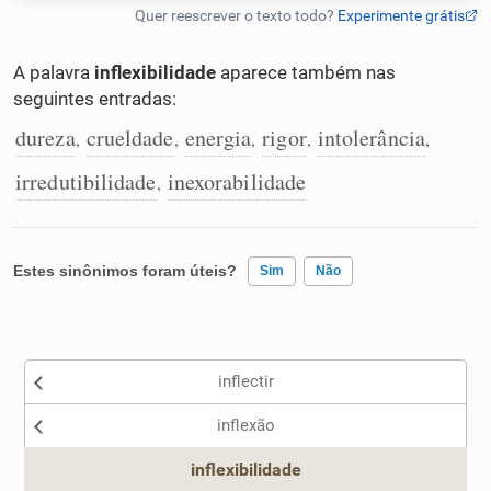
Humanizador de IA
A palavra
inflexibilidade
aparece também nas
seguintes entradas:
dureza
crueldade
energia
rigor
intolerância
,
,
,
,
,
Cata-letras
irredutibilidade
inexorabilidade
,
Conexões
Caça-palavras
Estes sinônimos foram úteis?
Sim
Não
Existem sinônimos incorretos
inflectir
Nenhum dos sinônimos apresentados me ajudou
Dicionário
inflexão
Outro
Sinônimos
inflexibilidade