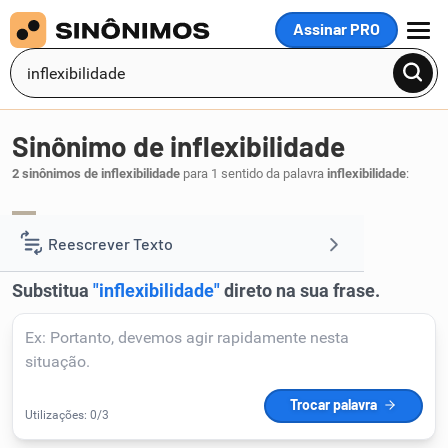
Assinar PRO
MENU
Sinônimo de inflexibilidade
2 sinônimos de inflexibilidade
para 1 sentido da palavra
inflexibilidade
:
rigidez
severidade
,
.
1
Reescrever Texto
Resumir Texto
Corrigir Texto
Detector de IA