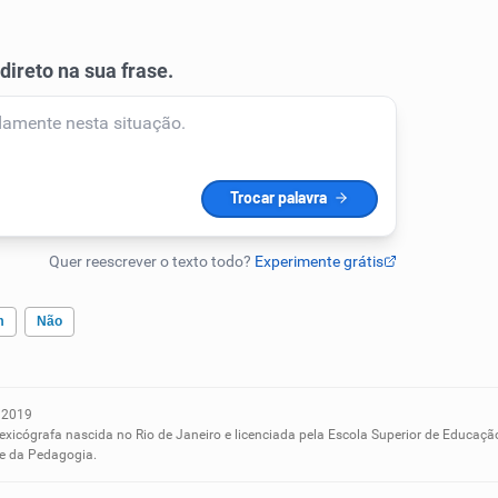
m
Não
 2019
ados me ajudou
lexicógrafa nascida no Rio de Janeiro e licenciada pela Escola Superior de Educaçã
 e da Pedagogia.