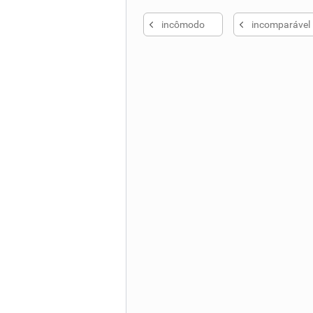
incômodo
incomparável