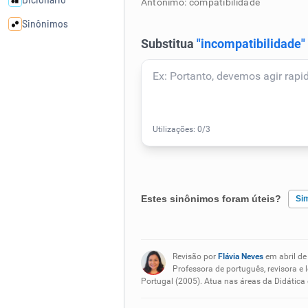
Antônimo: compatibilidade
Sinônimos
Cata-letras
Conexões
Caça-palavras
Estes sinônimos foram úteis?
Si
Dicionário
Existem sinônimos incorretos
Sinônimos
Revisão por
Flávia Neves
em abril de
Nenhum dos sinônimos apresent
Professora de português, revisora e 
Portugal (2005). Atua nas áreas da Didática
Outro