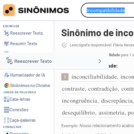
ESCREVER
Sinônimo de inco
Reescrever Texto
Resumir Texto
Lexicógrafa responsável: Flávia Neve
Corrigir Texto
21 sinônimos de incompatibilidade
para 1 s
Reescrever Texto
Detector de IA
Falta de compatibilidade:
Humanizador de IA
inconciliabilidade
inco
,
1
Resumir Texto
Sinônimos no Chrome
contraste
contradição
cont
,
,
JOGOS DE PALAVRAS
Corrigir Texto
incongruência
discrepância
Cata-letras
,
Conexões
desequilíbrio
assimetria
po
,
,
Detector de IA
Caça-palavras
Exemplo:
Nosso relacionamento acabou 
CONSULTAR
Humanizador de IA
Dicionário