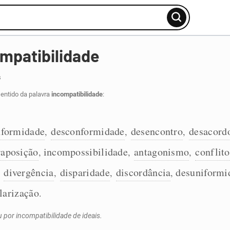
mpatibilidade
s
entido da palavra
incompatibilidade
:
nformidade
desconformidade
desencontro
desacord
,
,
,
raposição
incompossibilidade
antagonismo
conflito
,
,
,
divergência
disparidade
discordância
desuniformi
,
,
,
,
larização
.
por incompatibilidade de ideais.