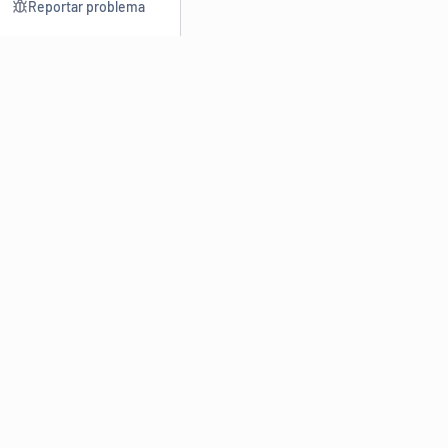
Reportar problema
Consultar
Escrev
Dicionário
Reescre
Sinônimos
Parafra
Conjugação
Corrigir
Antônimos
Resumir
O
Dicionário Online de Sinônimos
é parte do
Dicio.com.br
e
conta com mais de 30 mil sinônimos de palavras e de expressões
em português do Brasil.