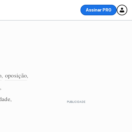
Assinar PRO
o
oposição
,
,
,
dade
,