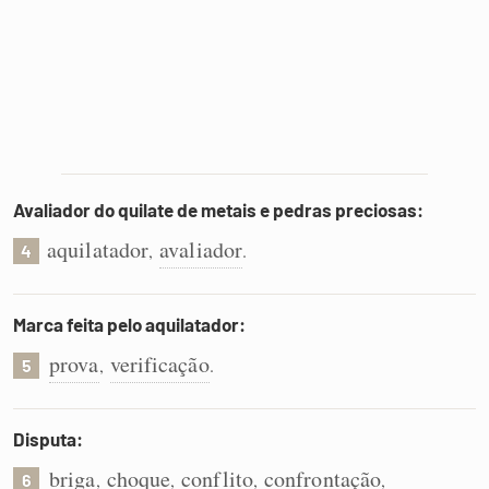
Avaliador do quilate de metais e pedras preciosas:
aquilatador
avaliador
,
.
4
Marca feita pelo aquilatador:
prova
verificação
,
.
5
Disputa:
briga
choque
conflito
confrontação
,
,
,
,
6