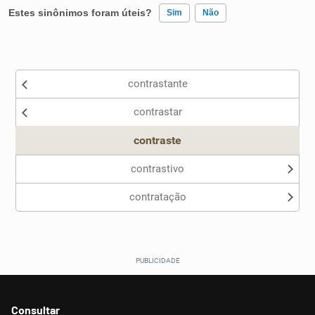
Estes sinônimos foram úteis?
Sim
Não
Existem sinônimos incorretos
contrastante
Nenhum dos sinônimos apresentados me ajudou
contrastar
Outro
contraste
contrastivo
contratação
Consultar