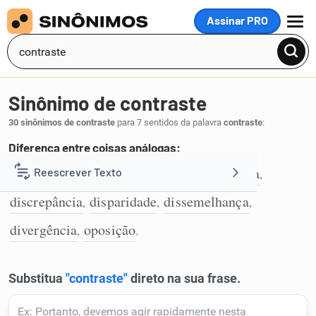
Assinar PRO
MENU
Sinônimo de contraste
30 sinônimos de contraste
para 7 sentidos da palavra
contraste
:
Diferença entre coisas análogas:
dessemelhança
diferença
discordância
Reescrever Texto
,
,
,
1
discrepância
disparidade
dissemelhança
,
,
,
Resumir Texto
divergência
oposição
,
.
Corrigir Texto
Detector de IA