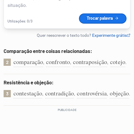
Humanizador de IA
Cata-letras
Comparação entre coisas relacionadas:
Conexões
comparação
confronto
contraposição
cotejo
,
,
,
.
2
Caça-palavras
Resistência e objeção:
contestação
contradição
controvérsia
objeção
,
,
,
.
3
Dicionário
Sinônimos