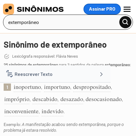
Assinar PRO
MENU
Sinônimo de extemporâneo
Lexicógrafa responsável: Flávia Neves
25 sinônimos de extemporâneo
para 3 sentidos da palavra
extemporâneo
:
Reescrever Texto
Que acontece em momento inoportuno:
inoportuno
importuno
despropositado
,
,
,
1
Resumir Texto
impróprio
descabido
desazado
desocasionado
,
,
,
,
Corrigir Texto
inconveniente
indevido
,
.
Exemplo:
A manifestação acabou sendo extemporânea, porque o
Detector de IA
problema já estava resolvido.