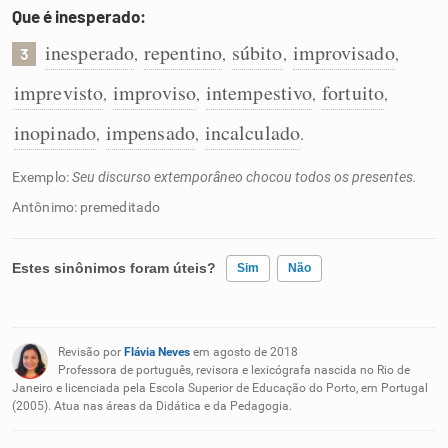
Que é inesperado:
inesperado
repentino
súbito
improvisado
,
,
,
,
3
imprevisto
improviso
intempestivo
fortuito
,
,
,
,
inopinado
impensado
incalculado
,
,
.
Exemplo:
Seu discurso extemporâneo chocou todos os presentes.
Antônimo: premeditado
Estes sinônimos foram úteis?
Sim
Não
Existem sinônimos incorretos
Revisão por
Flávia Neves
em agosto de 2018
Nenhum dos sinônimos apresentados me ajudou
Professora de português, revisora e lexicógrafa nascida no Rio de
Janeiro e licenciada pela Escola Superior de Educação do Porto, em Portugal
(2005). Atua nas áreas da Didática e da Pedagogia.
Outro