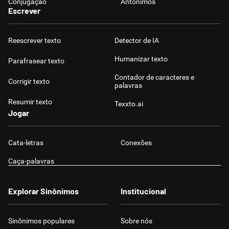
Conjugação
Antônimos
Escrever
Reescrever texto
Detector de IA
Humanizar texto
Parafrasear texto
Contador de caracteres e
Corrigir texto
palavras
Resumir texto
Texxto.ai
Jogar
Cata-letras
Conexões
Caça-palavras
Explorar Sinônimos
Institucional
Sinônimos populares
Sobre nós