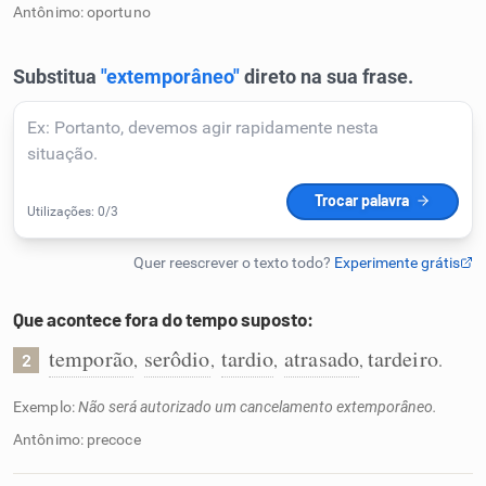
Antônimo: oportuno
Humanizador de IA
Cata-letras
Conexões
Caça-palavras
Que acontece fora do tempo suposto:
temporão
serôdio
tardio
atrasado
tardeiro
,
,
,
,
.
2
Dicionário
Exemplo:
Não será autorizado um cancelamento extemporâneo.
Antônimo: precoce
Sinônimos