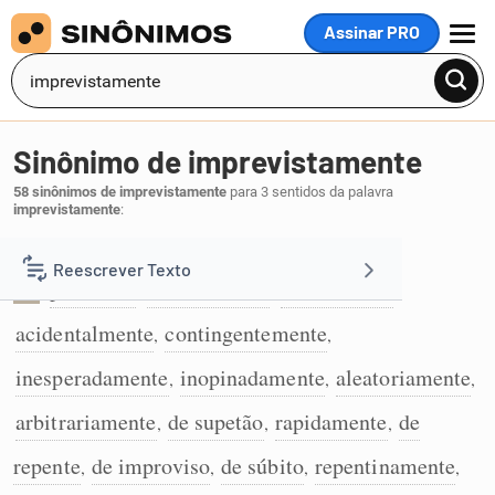
Assinar PRO
MENU
Sinônimo de imprevistamente
58 sinônimos de imprevistamente
para 3 sentidos da palavra
imprevistamente
:
De modo inesperado e acidental:
Reescrever Texto
por acaso
fortuitamente
casualmente
,
,
,
1
acidentalmente
contingentemente
Resumir Texto
,
,
inesperadamente
inopinadamente
aleatoriamente
,
,
,
Corrigir Texto
arbitrariamente
de supetão
rapidamente
de
,
,
,
Detector de IA
repente
de improviso
de súbito
repentinamente
,
,
,
,