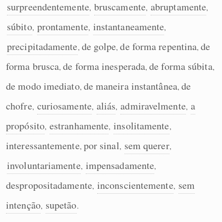
surpreendentemente
bruscamente
abruptamente
,
,
,
Humanizador de IA
súbito
prontamente
instantaneamente
,
,
,
precipitadamente
de golpe
de forma repentina
de
,
,
,
forma brusca
de forma inesperada
de forma súbita
Cata-letras
,
,
,
de modo imediato
de maneira instantânea
de
,
,
Conexões
chofre
curiosamente
aliás
admiravelmente
a
,
,
,
,
Caça-palavras
propósito
estranhamente
insolitamente
,
,
,
interessantemente
por sinal
sem querer
,
,
,
involuntariamente
impensadamente
,
,
Dicionário
despropositadamente
inconscientemente
sem
,
,
intenção
supetão
,
.
Sinônimos