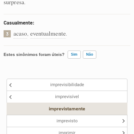
surpresa
.
Casualmente:
acaso
eventualmente
,
.
3
Estes sinônimos foram úteis?
Sim
Não
Existem sinônimos incorretos
imprevisibilidade
Nenhum dos sinônimos apresentados me ajudou
imprevisível
Outro
imprevistamente
imprevisto
imprimir