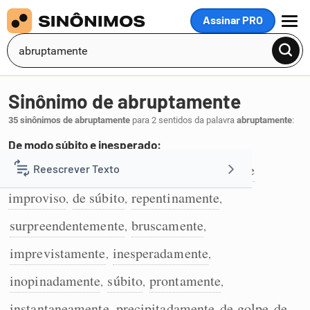
Assinar PRO
MENU
Sinônimo de abruptamente
35 sinônimos de abruptamente
para 2 sentidos da palavra
abruptamente
:
De modo súbito e inesperado:
de supetão
rapidamente
de repente
de
Reescrever Texto
,
,
,
1
improviso
de súbito
repentinamente
,
,
,
Resumir Texto
surpreendentemente
bruscamente
,
,
Corrigir Texto
imprevistamente
inesperadamente
,
,
inopinadamente
súbito
prontamente
,
,
,
Detector de IA
instantaneamente
precipitadamente
de golpe
de
,
,
,