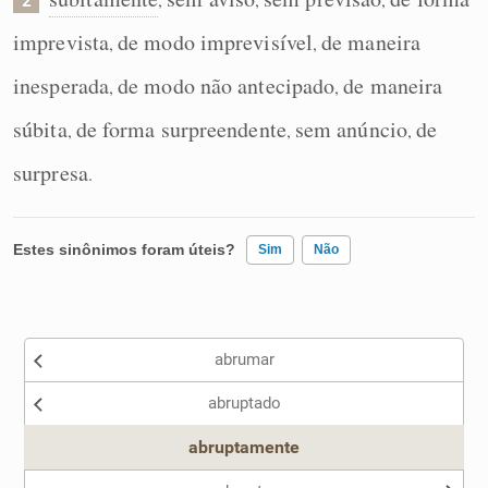
imprevista
de modo imprevisível
de maneira
,
,
inesperada
de modo não antecipado
de maneira
,
,
súbita
de forma surpreendente
sem anúncio
de
,
,
,
surpresa
.
Estes sinônimos foram úteis?
Sim
Não
Existem sinônimos incorretos
abrumar
Nenhum dos sinônimos apresentados me ajudou
abruptado
Outro
abruptamente