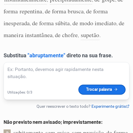
Humanizador de IA
forma repentina
de forma brusca
de forma
,
,
inesperada
de forma súbita
de modo imediato
de
,
,
,
maneira instantânea
de chofre
supetão
,
,
.
Cata-letras
Conexões
Caça-palavras
Dicionário
Não previsto nem avisado; imprevistamente:
Sinônimos
subitamente
sem aviso
sem previsão
de forma
,
,
,
2