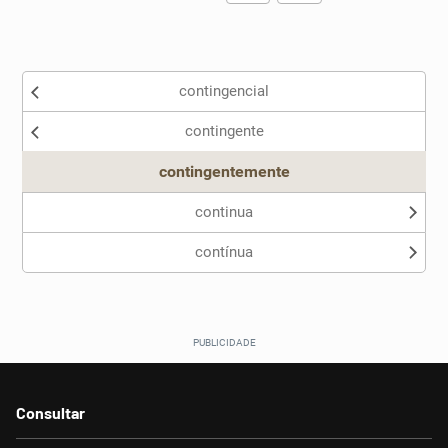
Existem sinônimos incorretos
contingencial
Nenhum dos sinônimos apresentados me ajudou
contingente
Outro
contingentemente
continua
contínua
Consultar