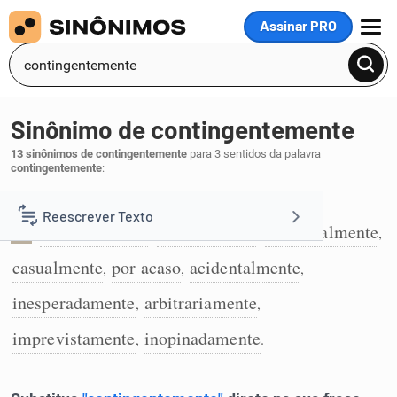
Assinar PRO
MENU
Sinônimo de contingentemente
13 sinônimos de contingentemente
para 3 sentidos da palavra
contingentemente
:
De modo aleatório:
Reescrever Texto
aleatoriamente
fortuitamente
ocasionalmente
,
,
,
1
casualmente
por acaso
acidentalmente
Resumir Texto
,
,
,
inesperadamente
arbitrariamente
,
,
Corrigir Texto
imprevistamente
inopinadamente
,
.
Detector de IA