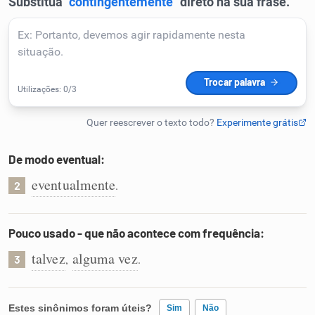
Humanizador de IA
Cata-letras
Conexões
De modo eventual:
Caça-palavras
eventualmente
.
2
Pouco usado - que não acontece com frequência:
Dicionário
talvez
alguma vez
,
.
3
Sinônimos
Estes sinônimos foram úteis?
Sim
Não