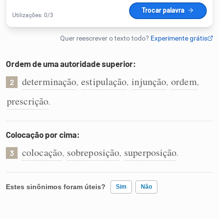
Humanizador de IA
Ordem de uma autoridade superior:
Cata-letras
determinação
estipulação
injunção
ordem
,
,
,
,
2
Conexões
prescrição
.
Caça-palavras
Colocação por cima:
colocação
sobreposição
superposição
,
,
.
3
Dicionário
Estes sinônimos foram úteis?
Sim
Não
Sinônimos
Existem sinônimos incorretos