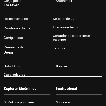
Conjugação
Antônimos
Escrever
Reescrever texto
Detector de IA
Humanizar texto
Parafrasear texto
Contador de caracteres e
Corrigir texto
palavras
Resumir texto
Texxto.ai
Jogar
Cata-letras
Conexões
Caça-palavras
Explorar Sinônimos
Institucional
Sinônimos populares
Sobre nós