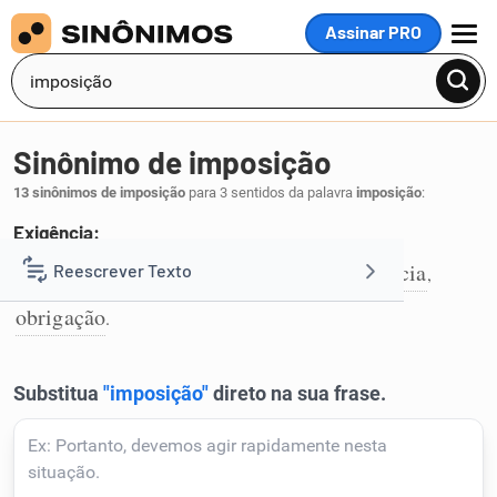
Assinar PRO
MENU
Sinônimo de imposição
13 sinônimos de imposição
para 3 sentidos da palavra
imposição
:
Exigência:
necessidade
imperativo
dever
exigência
Reescrever Texto
,
,
,
,
1
obrigação
.
Resumir Texto
Corrigir Texto
Detector de IA