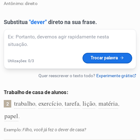
Antônimo: direito
Humanizador de IA
Cata-letras
Conexões
Caça-palavras
Trabalho de casa de alunos:
trabalho
exercício
tarefa
lição
matéria
,
,
,
,
,
2
Dicionário
papel
.
Sinônimos
Exemplo:
Filho, você já fez o dever de casa?