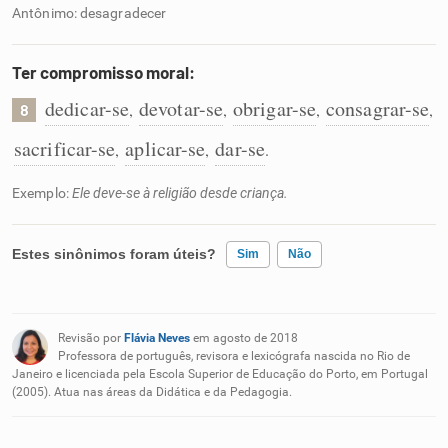
Antônimo: desagradecer
Ter compromisso moral:
dedicar-se
devotar-se
obrigar-se
consagrar-se
,
,
,
,
8
sacrificar-se
aplicar-se
dar-se
,
,
.
Exemplo:
Ele deve-se à religião desde criança.
Estes sinônimos foram úteis?
Sim
Não
Existem sinônimos incorretos
Revisão por
Flávia Neves
em agosto de 2018
Nenhum dos sinônimos apresentados me ajudou
Professora de português, revisora e lexicógrafa nascida no Rio de
Janeiro e licenciada pela Escola Superior de Educação do Porto, em Portugal
(2005). Atua nas áreas da Didática e da Pedagogia.
Outro