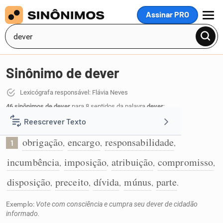
Assinar PRO
MENU
Sinônimo de dever
Lexicógrafa responsável: Flávia Neves
46 sinônimos de dever
para 8 sentidos da palavra
dever
:
Reescrever Texto
Obrigação:
obrigação
encargo
responsabilidade
,
,
,
1
Resumir Texto
incumbência
imposição
atribuição
compromisso
,
,
,
,
Corrigir Texto
disposição
preceito
dívida
múnus
parte
,
,
,
,
.
Exemplo:
Vote com consciência e cumpra seu dever de cidadão
Detector de IA
informado.