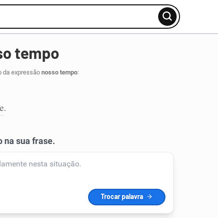
so tempo
o da expressão
nosso tempo
:
e
.