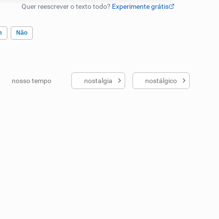
m
Não
nosso tempo
nostalgia
nostálgico
ados me ajudou