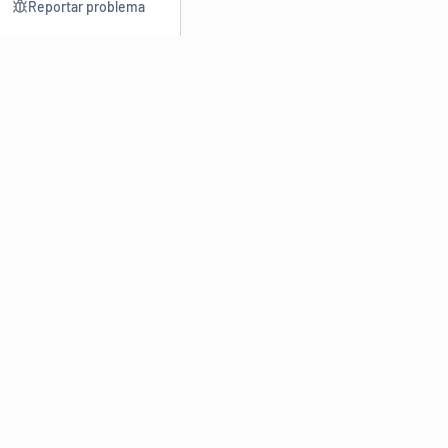
Reportar problema
Consultar
Escrev
Dicionário
Reescre
Sinônimos
Parafra
Conjugação
Corrigir
Antônimos
Resumir
O
Dicionário Online de Sinônimos
é parte do
Dicio.com.br
e
conta com mais de 30 mil sinônimos de palavras e de expressões
em português do Brasil.