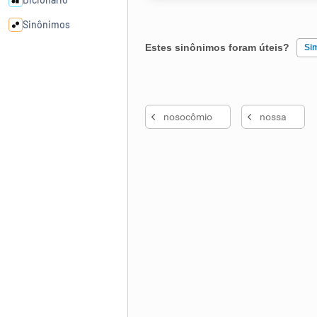
Sinônimos
Estes sinônimos foram úteis?
Si
Cata-letras
Existem sinônimos incorretos
Conexões
nosocômio
nossa
Nenhum dos sinônimos apresent
Caça-palavras
Outro
Dicionário
Sinônimos