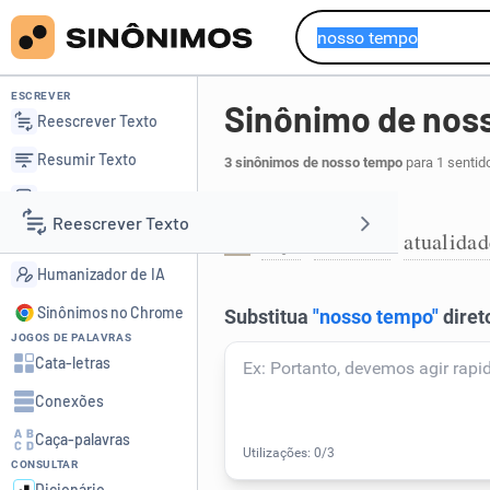
ESCREVER
Sinônimo de nos
Reescrever Texto
Resumir Texto
3 sinônimos de nosso tempo
para 1 sentid
Corrigir Texto
A época atual:
Reescrever Texto
Detector de IA
hoje
presente
atualidad
,
,
1
Humanizador de IA
Resumir Texto
Sinônimos no Chrome
JOGOS DE PALAVRAS
Corrigir Texto
Cata-letras
Conexões
Detector de IA
Caça-palavras
CONSULTAR
Humanizador de IA
Dicionário