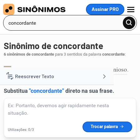
Assinar PRO
MENU
Sinônimo de concordante
6 sinônimos de concordante
para 3 sentidos da palavra
concordante
:
concorde
consoante
conforme
harmonioso
,
,
,
.
1
Reescrever Texto
Resumir Texto
Corrigir Texto
Detector de IA