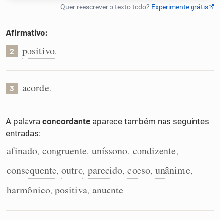
Humanizador de IA
Afirmativo:
positivo
.
2
Cata-letras
acorde
.
3
Conexões
A palavra
concordante
aparece também nas seguintes
Caça-palavras
entradas:
afinado
congruente
uníssono
condizente
,
,
,
,
consequente
outro
parecido
coeso
unânime
,
,
,
,
,
Dicionário
harmônico
positiva
anuente
,
,
Sinônimos