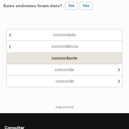
Estes sinônimos foram úteis?
Sim
Não
Existem sinônimos incorretos
concordado
Nenhum dos sinônimos apresentados me ajudou
concordância
Outro
concordante
concordar
concorde
Consultar