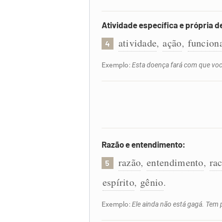
Atividade específica e própria d
atividade
ação
funcion
,
,
4
Exemplo:
Esta doença fará com que voc
Razão e entendimento:
razão
entendimento
ra
,
,
5
espírito
gênio
,
.
Exemplo:
Ele ainda não está gagá. Tem