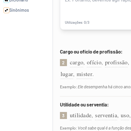
Sinônimos
Cata-letras
Conexões
Cargo ou ofício de profissão:
Caça-palavras
cargo
ofício
profissão
,
,
,
2
lugar
mister
,
.
Exemplo:
Ele desempenha há cinco anos
Dicionário
Utilidade ou serventia:
Sinônimos
utilidade
serventia
uso
,
,
3
Exemplo:
Você sabe qual é a função des