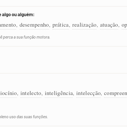
e algo ou alguém:
amento
desempenho
prática
realização
atuação
op
,
,
,
,
,
ê perca a sua função motora.
ciocínio
intelecto
inteligência
intelecção
compreen
,
,
,
,
 pleno uso das suas funções.