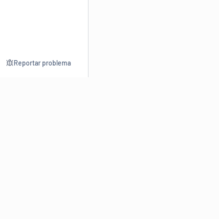
Reportar problema
Consultar
Escrev
Dicionário
Reescre
Sinônimos
Parafra
Conjugação
Corrigir
Antônimos
Resumir