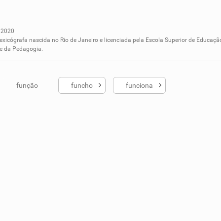
 2020
ados me ajudou
lexicógrafa nascida no Rio de Janeiro e licenciada pela Escola Superior de Educaçã
 e da Pedagogia.
função
funcho
funciona