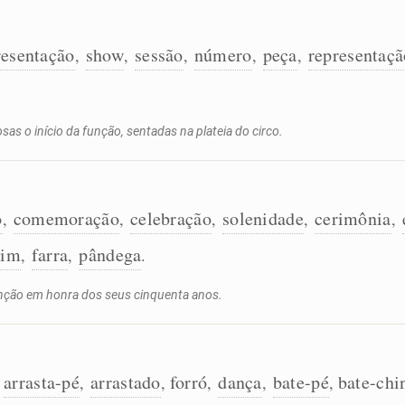
resentação
show
sessão
número
peça
representaçã
,
,
,
,
,
as o início da função, sentadas na plateia do circo.
o
comemoração
celebração
solenidade
cerimônia
,
,
,
,
,
tim
farra
pândega
,
,
.
nção em honra dos seus cinquenta anos.
arrasta-pé
arrastado
forró
dança
bate-pé
bate-chi
,
,
,
,
,
,