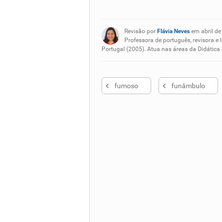
Existem sinônimos incorretos
Revisão por
Flávia Neves
em abril de
Nenhum dos sinônimos apresent
Professora de português, revisora e 
Portugal (2005). Atua nas áreas da Didática
Outro
fumoso
funâmbulo