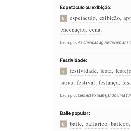
Espetáculo ou exibição:
espetáculo
exibição
ap
,
,
6
encenação
cena
,
.
Exemplo:
As crianças aguardavam ansios
Festividade:
festividade
festa
festej
,
,
7
sarau
festival
festança
fes
,
,
,
Exemplo:
Eles estão planejando uma fu
Baile popular:
baile
bailarico
baileco
,
,
8