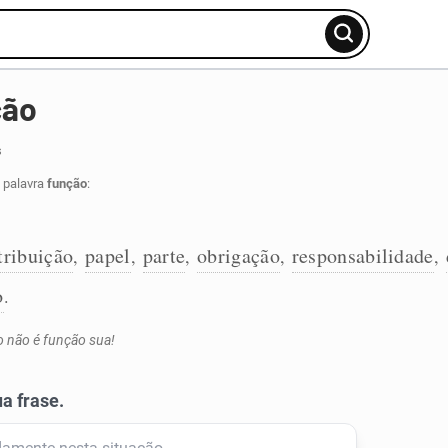
ção
s
 palavra
função
:
tribuição
papel
parte
obrigação
responsabilidade
,
,
,
,
,
o
.
 não é função sua!