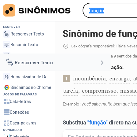
ESCREVER
Sinônimo de fun
Reescrever Texto
Resumir Texto
Lexicógrafa responsável: Flávia Neve
Corrigir Texto
81 sinônimos de função
para 9 sentidos da
Reescrever Texto
Detector de IA
Incumbência ou obrigação:
Humanizador de IA
incumbência
encargo
a
,
,
1
Resumir Texto
Sinônimos no Chrome
tarefa
compromisso
missã
,
,
JOGOS DE PALAVRAS
Corrigir Texto
Cata-letras
Exemplo:
Você sabe muito bem que isso
Conexões
Detector de IA
Caça-palavras
CONSULTAR
Humanizador de IA
Dicionário