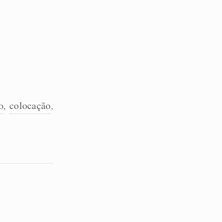
o
colocação
,
,