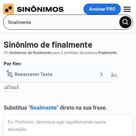
Assinar PRO
MENU
Sinônimo de finalmente
11 sinônimos de finalmente
para 2 sentidos da palavra
finalmente
:
Por fim:
por último
por fim
enfim
em conclusão
Reescrever Texto
,
,
,
,
1
afinal
.
Resumir Texto
Corrigir Texto
Detector de IA