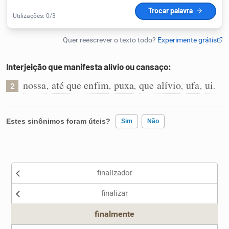
Humanizador de IA
Interjeição que manifesta alívio ou cansaço:
Cata-letras
nossa
até que enfim
puxa
que alívio
ufa
ui
,
,
,
,
,
.
2
Conexões
Estes sinônimos foram úteis?
Sim
Não
Caça-palavras
Existem sinônimos incorretos
finalizador
Nenhum dos sinônimos apresentados me ajudou
Dicionário
finalizar
Outro
Sinônimos
finalmente