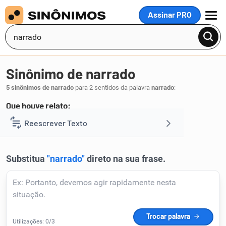
Assinar PRO
MENU
Sinônimo de narrado
5 sinônimos de narrado
para 2 sentidos da palavra
narrado
:
Que houve relato:
relacionado
Reescrever Texto
.
1
Resumir Texto
Corrigir Texto
Detector de IA