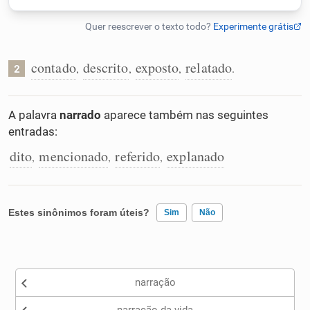
Humanizador de IA
contado
descrito
exposto
relatado
,
,
,
.
2
Cata-letras
A palavra
narrado
aparece também nas seguintes
entradas:
Conexões
dito
mencionado
referido
explanado
,
,
,
Caça-palavras
Estes sinônimos foram úteis?
Sim
Não
Dicionário
Existem sinônimos incorretos
narração
Nenhum dos sinônimos apresentados me ajudou
Sinônimos