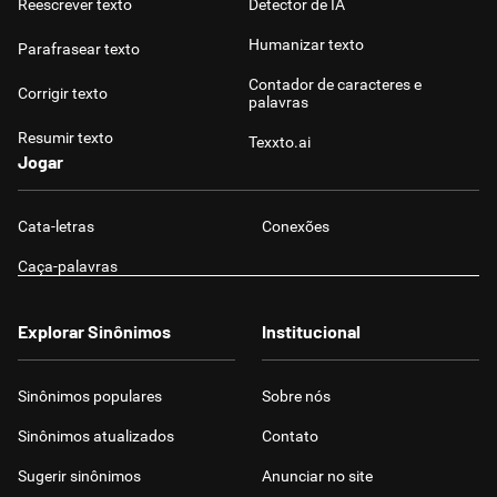
Reescrever texto
Detector de IA
Humanizar texto
Parafrasear texto
Contador de caracteres e
Corrigir texto
palavras
Resumir texto
Texxto.ai
Jogar
Cata-letras
Conexões
Caça-palavras
Explorar Sinônimos
Institucional
Sinônimos populares
Sobre nós
Sinônimos atualizados
Contato
Sugerir sinônimos
Anunciar no site