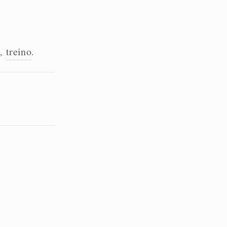
o
treino
,
.