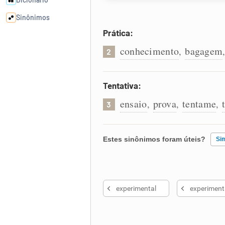
Sinônimos
Prática:
Cata-letras
conhecimento
bagagem
,
2
Conexões
Tentativa:
ensaio
prova
tentame
,
,
,
Caça-palavras
3
Estes sinônimos foram úteis?
Si
Dicionário
Existem sinônimos incorretos
Sinônimos
experimental
experiment
Nenhum dos sinônimos apresent
Outro