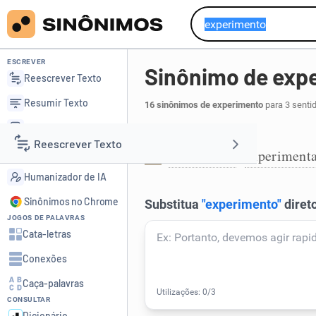
ESCREVER
Sinônimo de exp
Reescrever Texto
Resumir Texto
16 sinônimos de experimento
para 3 senti
Corrigir Texto
Experimentação:
Reescrever Texto
Detector de IA
experiência
experiment
,
1
Humanizador de IA
Resumir Texto
Sinônimos no Chrome
JOGOS DE PALAVRAS
Corrigir Texto
Cata-letras
Conexões
Detector de IA
Caça-palavras
CONSULTAR
Humanizador de IA
Dicionário