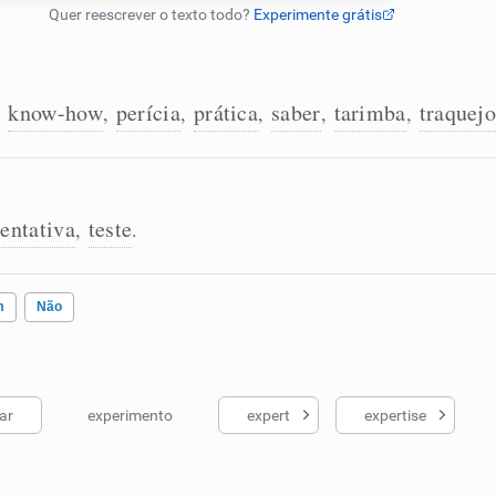
know-how
perícia
prática
saber
tarimba
traquej
,
,
,
,
,
,
tentativa
teste
,
.
m
Não
ar
experimento
expert
expertise
ados me ajudou