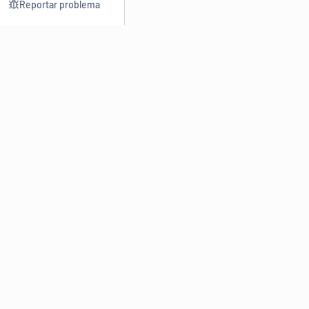
Reportar problema
Consultar
Escrev
Dicionário
Reescre
Sinônimos
Parafra
Conjugação
Corrigir
Antônimos
Resumir
O
Dicionário Online de Sinônimos
é parte do
Dicio.com.br
e
conta com mais de 30 mil sinônimos de palavras e de expressões
em português do Brasil.