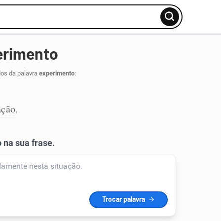
erimento
dos da palavra
experimento
:
ação
.