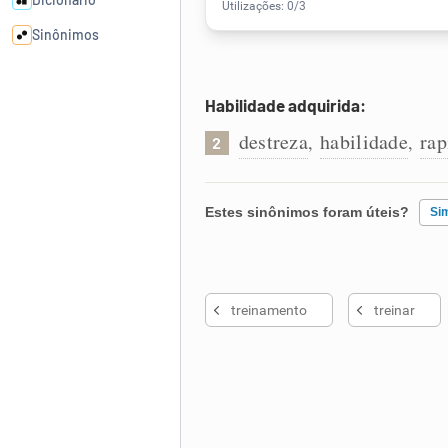
Sinônimos
Cata-letras
Habilidade adquirida:
destreza
habilidade
rap
,
,
2
Conexões
Caça-palavras
Estes sinônimos foram úteis?
Si
Existem sinônimos incorretos
treinamento
treinar
Nenhum dos sinônimos apresent
Dicionário
Outro
Sinônimos