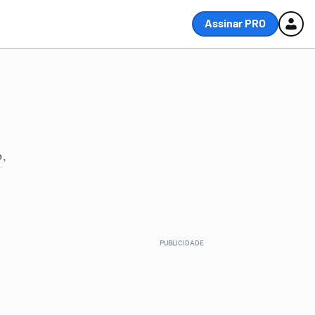
Assinar PRO
o
,