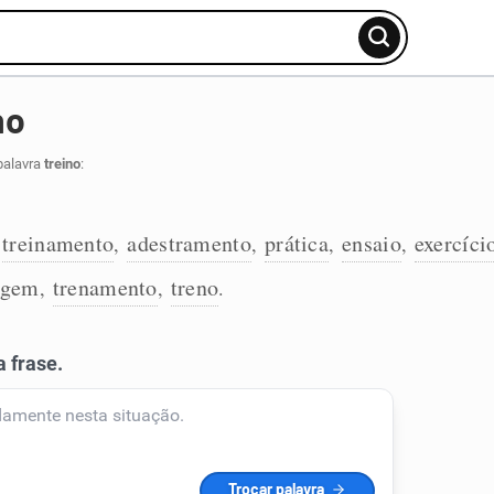
no
palavra
treino
:
treinamento
adestramento
prática
ensaio
exercíci
,
,
,
,
agem
trenamento
treno
,
,
.