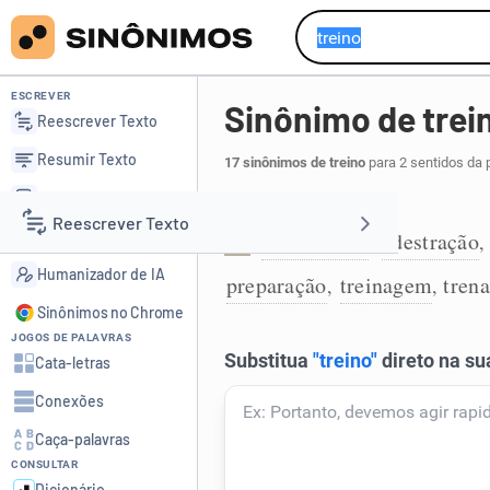
ESCREVER
Sinônimo de trei
Reescrever Texto
Resumir Texto
17 sinônimos de treino
para 2 sentidos da 
Corrigir Texto
Ato de treinar:
Reescrever Texto
Detector de IA
capacitação
adestração
,
,
1
Humanizador de IA
preparação
treinagem
tren
,
,
Resumir Texto
Sinônimos no Chrome
JOGOS DE PALAVRAS
Corrigir Texto
Cata-letras
Conexões
Detector de IA
Caça-palavras
CONSULTAR
Humanizador de IA
Dicionário