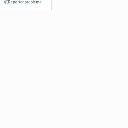
Reportar problema
Consultar
Escrev
Dicionário
Reescre
Sinônimos
Parafra
Conjugação
Corrigir
Antônimos
Resumir
O
Dicionário Online de Sinônimos
é parte do
Dicio.com.br
e
conta com mais de 30 mil sinônimos de palavras e de expressões
em português do Brasil.