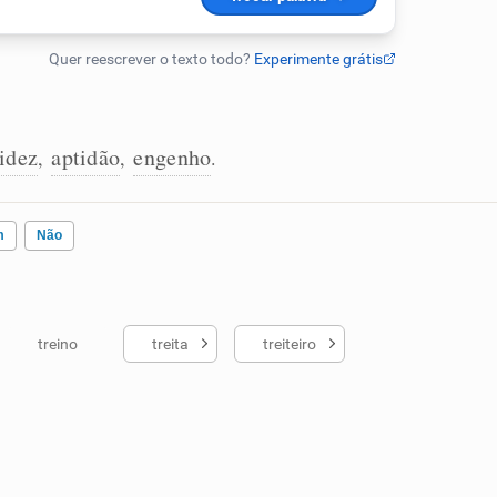
idez
aptidão
engenho
,
,
.
m
Não
treino
treita
treiteiro
ados me ajudou