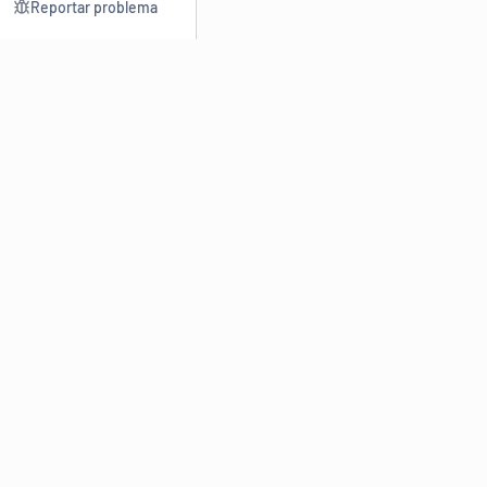
Reportar problema
Consultar
Escrev
Dicionário
Reescre
Sinônimos
Parafra
Conjugação
Corrigir
Antônimos
Resumir
O
Dicionário Online de Sinônimos
é parte do
Dicio.com.br
e
conta com mais de 30 mil sinônimos de palavras e de expressões
em português do Brasil.