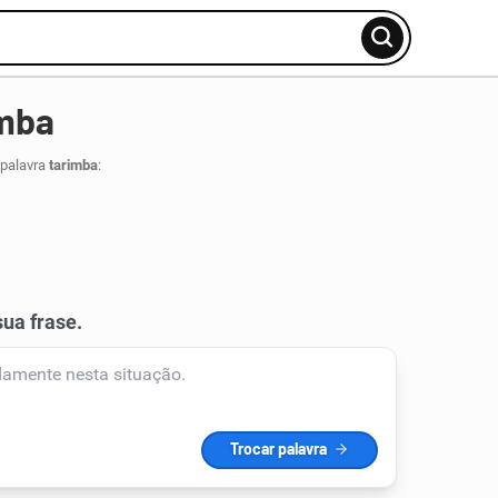
imba
 palavra
tarimba
: