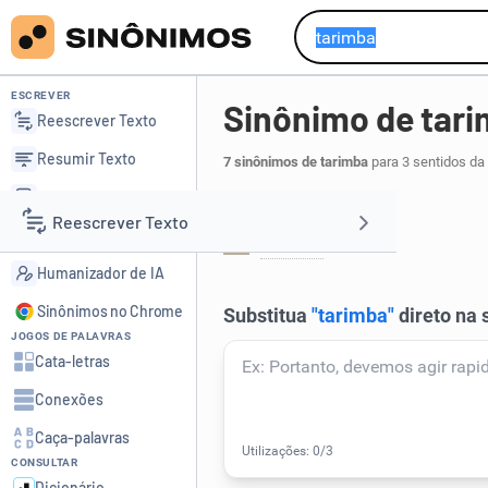
ESCREVER
Sinônimo de tar
Reescrever Texto
Resumir Texto
7 sinônimos de tarimba
para 3 sentidos da
Corrigir Texto
Técnica:
Reescrever Texto
Detector de IA
prática
.
1
Humanizador de IA
Resumir Texto
Sinônimos no Chrome
JOGOS DE PALAVRAS
Corrigir Texto
Cata-letras
Conexões
Detector de IA
Caça-palavras
CONSULTAR
Humanizador de IA
Dicionário