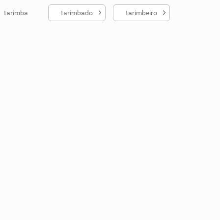
tarimba
tarimbado
tarimbeiro
ados me ajudou