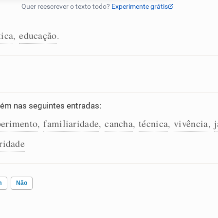
tica
educação
,
.
m nas seguintes entradas:
perimento
familiaridade
cancha
técnica
vivência
,
,
,
,
,
ridade
m
Não