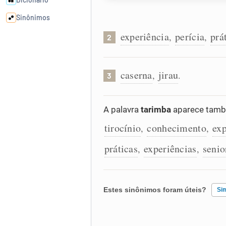
Sinônimos
experiência
perícia
prá
,
,
2
Cata-letras
caserna
jirau
,
.
3
Conexões
Caça-palavras
A palavra
tarimba
aparece també
tirocínio
conhecimento
ex
,
,
práticas
experiências
senio
,
,
Dicionário
Sinônimos
Estes sinônimos foram úteis?
Si
Existem sinônimos incorretos