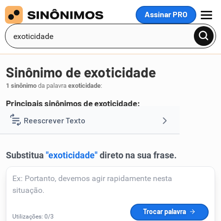
Assinar PRO
MENU
Sinônimo de exoticidade
1 sinônimo
da palavra
exoticidade
:
Principais sinônimos de exoticidade:
exotismo
Reescrever Texto
.
1
Resumir Texto
Corrigir Texto
Detector de IA