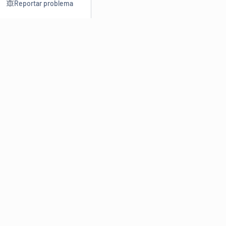
Reportar problema
Consultar
Escrev
Dicionário
Reescre
Sinônimos
Parafra
Conjugação
Corrigir
Antônimos
Resumir
O
Dicionário Online de Sinônimos
é parte do
Dicio.com.br
e
conta com mais de 30 mil sinônimos de palavras e de expressões
em português do Brasil.