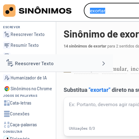
ESCREVER
Sinônimo de exor
Reescrever Texto
Resumir Texto
14 sinônimos de exortar
para 2 sentidos d
Corrigir Texto
Dar estímulo:
Reescrever Texto
Detector de IA
encorajar
estimular
inc
,
,
1
Humanizador de IA
Resumir Texto
Sinônimos no Chrome
JOGOS DE PALAVRAS
Corrigir Texto
Cata-letras
Conexões
Detector de IA
Caça-palavras
CONSULTAR
Humanizador de IA
Dicionário