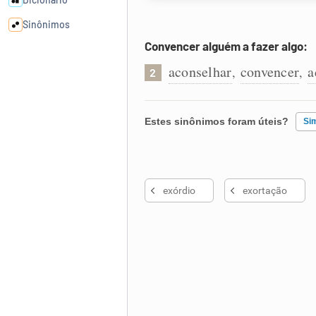
Sinônimos
Convencer alguém a fazer algo:
Cata-letras
aconselhar
convencer
a
,
,
2
Conexões
Estes sinônimos foram úteis?
Si
Caça-palavras
Existem sinônimos incorretos
exórdio
exortação
Nenhum dos sinônimos apresent
Outro
Dicionário
Sinônimos