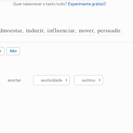
dmoestar
induzir
influenciar
mover
persuadir
,
,
,
,
.
m
Não
exortar
exoticidade
exótico
ados me ajudou