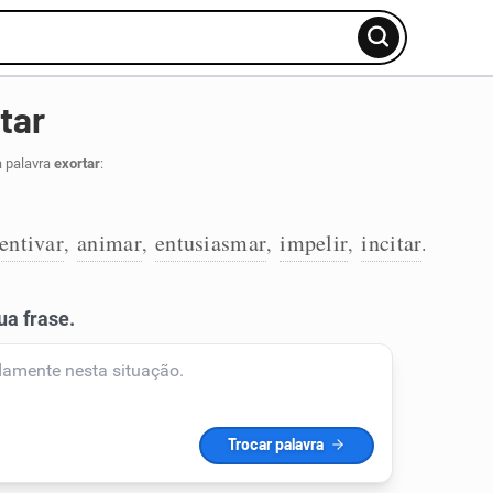
tar
a palavra
exortar
:
entivar
animar
entusiasmar
impelir
incitar
,
,
,
,
.