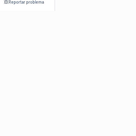
Reportar problema
Consultar
Escrev
Dicionário
Reescre
Sinônimos
Parafra
Conjugação
Corrigir
Antônimos
Resumir
O
Dicionário Online de Sinônimos
é parte do
Dicio.com.br
e
conta com mais de 30 mil sinônimos de palavras e de expressões
em português do Brasil.