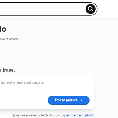
do
alavra
êxodo
: