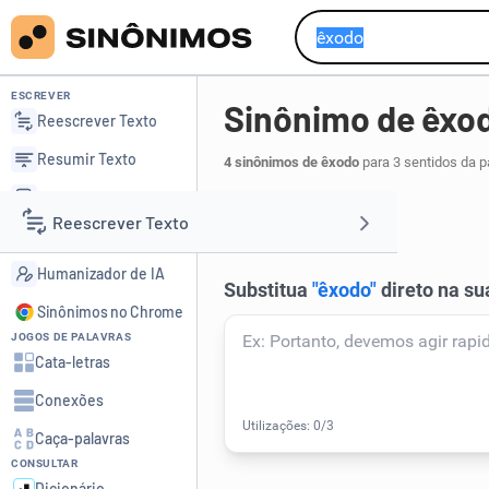
ESCREVER
Sinônimo de êxo
Reescrever Texto
Resumir Texto
4 sinônimos de êxodo
para 3 sentidos da p
Corrigir Texto
partida
saída
,
.
1
Reescrever Texto
Detector de IA
Humanizador de IA
Resumir Texto
Sinônimos no Chrome
JOGOS DE PALAVRAS
Corrigir Texto
Cata-letras
Conexões
Detector de IA
Caça-palavras
CONSULTAR
Humanizador de IA
Dicionário