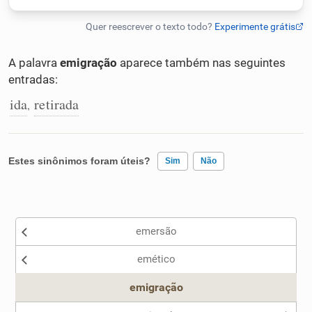
Humanizador de IA
A palavra
emigração
aparece também nas seguintes
entradas:
Cata-letras
ida
retirada
,
Conexões
Estes sinônimos foram úteis?
Sim
Não
Caça-palavras
Existem sinônimos incorretos
emersão
Nenhum dos sinônimos apresentados me ajudou
Dicionário
emético
Outro
emigração
Sinônimos