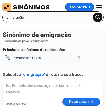
Assinar PRO
MENU
Sinônimo de emigração
1 sinônimo
da palavra
emigração
:
Principais sinônimos de emigração:
êxodo
Reescrever Texto
.
1
Resumir Texto
Corrigir Texto
Detector de IA