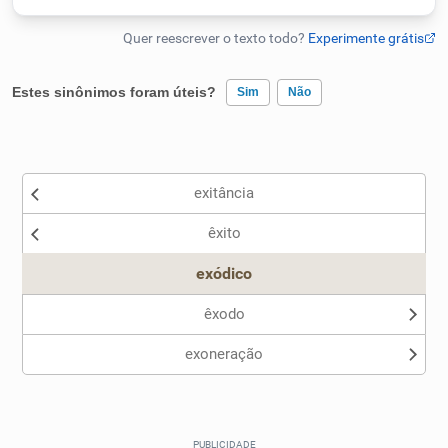
Humanizador de IA
Estes sinônimos foram úteis?
Sim
Não
Cata-letras
Existem sinônimos incorretos
Conexões
exitância
Nenhum dos sinônimos apresentados me ajudou
êxito
Outro
Caça-palavras
exódico
êxodo
exoneração
Dicionário
Sinônimos