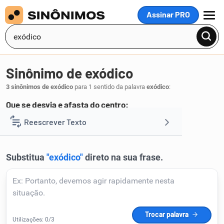
Assinar PRO
MENU
Sinônimo de exódico
3 sinônimos de exódico
para 1 sentido da palavra
exódico
:
Que se desvia e afasta do centro:
centrífugo
axífugo
eferente
Reescrever Texto
,
,
.
1
Resumir Texto
Corrigir Texto
Detector de IA