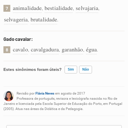
animalidade
bestialidade
selvajaria
,
,
,
7
selvageria
brutalidade
,
.
Gado cavalar:
cavalo
cavalgadura
garanhão
égua
,
,
,
.
8
Estes sinônimos foram úteis?
Sim
Não
Existem sinônimos incorretos
Revisão por
Flávia Neves
em agosto de 2017
Nenhum dos sinônimos apresentados me ajudou
Professora de português, revisora e lexicógrafa nascida no Rio de
Janeiro e licenciada pela Escola Superior de Educação do Porto, em Portugal
(2005). Atua nas áreas da Didática e da Pedagogia.
Outro