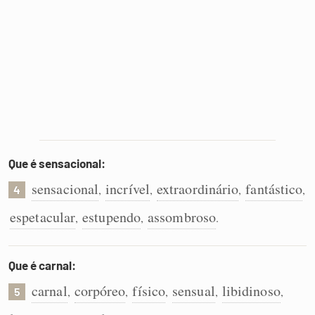
Que é sensacional:
sensacional
incrível
extraordinário
fantástico
,
,
,
,
4
espetacular
estupendo
assombroso
,
,
.
Que é carnal:
carnal
corpóreo
físico
sensual
libidinoso
,
,
,
,
,
5