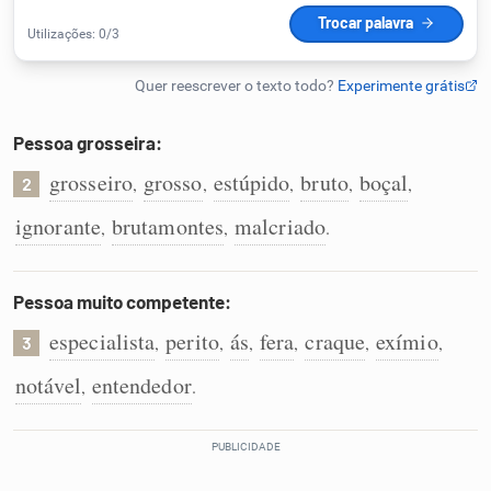
Humanizador de IA
Pessoa grosseira:
Cata-letras
grosseiro
grosso
estúpido
bruto
boçal
,
,
,
,
,
2
Conexões
ignorante
brutamontes
malcriado
,
,
.
Caça-palavras
Pessoa muito competente:
especialista
perito
ás
fera
craque
exímio
,
,
,
,
,
,
3
notável
entendedor
,
.
Dicionário
Sinônimos