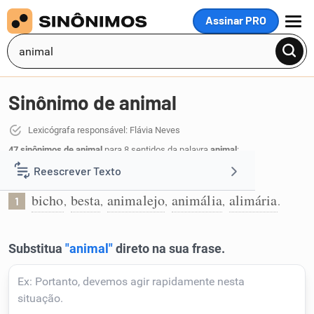
Assinar PRO
MENU
Sinônimo de animal
Lexicógrafa responsável: Flávia Neves
47 sinônimos de animal
para 8 sentidos da palavra
animal
:
Reescrever Texto
Bicho irracional:
bicho
besta
animalejo
animália
alimária
,
,
,
,
.
1
Resumir Texto
Corrigir Texto
Detector de IA