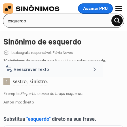
Assinar PRO
MENU
Sinônimo de esquerdo
Lexicógrafa responsável: Flávia Neves
30 sinônimos de esquerdo
para 6 sentidos da palavra
esquerdo
:
Reescrever Texto
Relativo ao lado esquerdo:
sestro
sinistro
,
.
1
Resumir Texto
Exemplo:
Ele partiu o osso do braço esquerdo.
Corrigir Texto
Antônimo: direito
Detector de IA