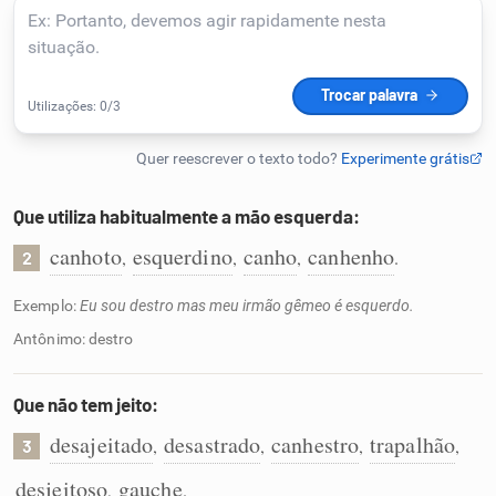
Humanizador de IA
Cata-letras
Conexões
Que utiliza habitualmente a mão esquerda:
canhoto
esquerdino
canho
canhenho
,
,
,
.
2
Caça-palavras
Exemplo:
Eu sou destro mas meu irmão gêmeo é esquerdo.
Antônimo: destro
Dicionário
Que não tem jeito:
desajeitado
desastrado
canhestro
trapalhão
,
,
,
,
3
Sinônimos
desjeitoso
gauche
,
.