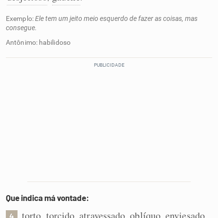
Exemplo:
Ele tem um jeito meio esquerdo de fazer as coisas, mas
consegue.
Antônimo: habilidoso
Que indica má vontade:
torto
torcido
atravessado
oblíquo
enviesado
,
,
,
,
,
4