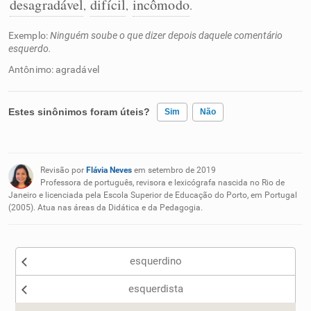
desagradável
difícil
incômodo
,
,
.
Exemplo:
Ninguém soube o que dizer depois daquele comentário
esquerdo.
Antônimo: agradável
Estes sinônimos foram úteis?
Sim
Não
Existem sinônimos incorretos
Revisão por
Flávia Neves
em setembro de 2019
Nenhum dos sinônimos apresentados me ajudou
Professora de português, revisora e lexicógrafa nascida no Rio de
Janeiro e licenciada pela Escola Superior de Educação do Porto, em Portugal
(2005). Atua nas áreas da Didática e da Pedagogia.
Outro
esquerdino
esquerdista