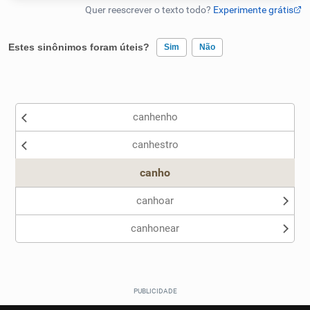
Humanizador de IA
Estes sinônimos foram úteis?
Sim
Não
Existem sinônimos incorretos
Cata-letras
canhenho
Nenhum dos sinônimos apresentados me ajudou
Conexões
canhestro
Outro
Caça-palavras
canho
canhoar
canhonear
Dicionário
Sinônimos