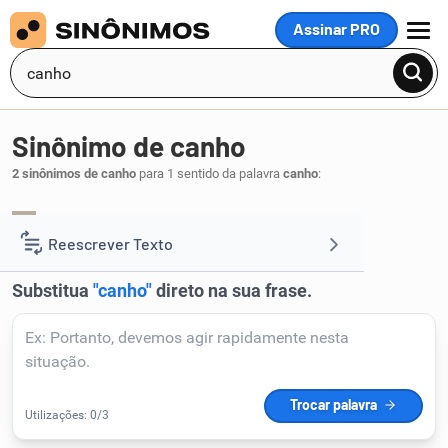
Assinar PRO
MENU
Sinônimo de canho
2 sinônimos de canho
para 1 sentido da palavra
canho
:
canhoto
esquerdo
,
.
1
Reescrever Texto
Resumir Texto
Corrigir Texto
Detector de IA